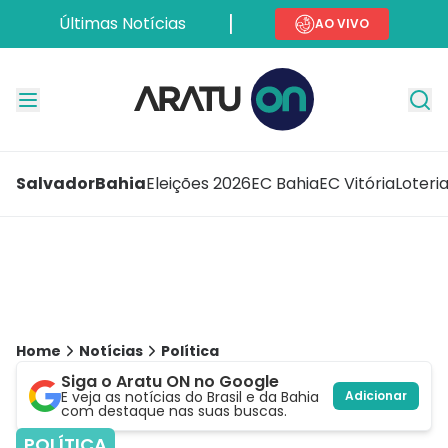
Últimas Notícias
AO VIVO
Salvador
Bahia
Eleições 2026
EC Bahia
EC Vitória
Loteri
Home
Notícias
Política
Siga o Aratu ON no Google
E veja as notícias do Brasil e da Bahia
Adicionar
com destaque nas suas buscas.
POLÍTICA