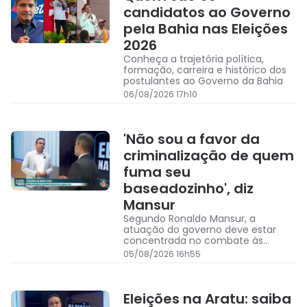
candidatos ao Governo
pela Bahia nas Eleições
2026
Conheça a trajetória política,
formação, carreira e histórico dos
postulantes ao Governo da Bahia
06/08/2026 17h10
'Não sou a favor da
criminalização de quem
fuma seu
baseadozinho', diz
Mansur
Segundo Ronaldo Mansur, a
atuação do governo deve estar
concentrada no combate às
organizações responsáveis pela
05/08/2026 16h55
produção dos entorpecentes
Eleições na Aratu: saiba