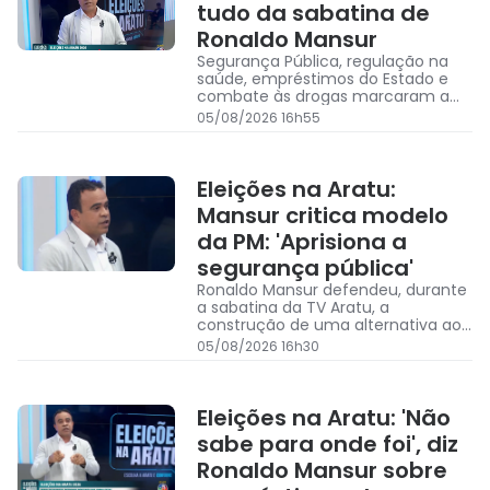
tudo da sabatina de
Ronaldo Mansur
Segurança Pública, regulação na
saúde, empréstimos do Estado e
combate às drogas marcaram a
sabatina de Ronaldo Mansur (PSOL)
05/08/2026 16h55
na TV Aratu
Eleições na Aratu:
Mansur critica modelo
da PM: 'Aprisiona a
segurança pública'
Ronaldo Mansur defendeu, durante
a sabatina da TV Aratu, a
construção de uma alternativa ao
modelo atual da corporação
05/08/2026 16h30
Eleições na Aratu: 'Não
sabe para onde foi', diz
Ronaldo Mansur sobre