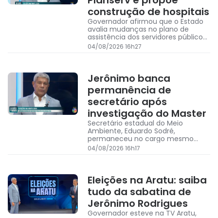
Planserv e propõe
construção de hospitais
Governador afirmou que o Estado
avalia mudanças no plano de
assistência dos servidores públicos,
com foco na ampliação do
04/08/2026 16h27
atendimento, e defendeu o
cofinanciamento de hospitais
municipais
Jerônimo banca
permanência de
secretário após
investigação do Master
Secretário estadual do Meio
Ambiente, Eduardo Sodré,
permaneceu no cargo mesmo
após ser citado nas investigações
04/08/2026 16h17
da Operação Compliance Zero
Eleições na Aratu: saiba
tudo da sabatina de
Jerônimo Rodrigues
Governador esteve na TV Aratu,