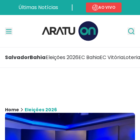
Últimas Notícias
AO VIVO
Salvador
Bahia
Eleições 2026
EC Bahia
EC Vitória
Loteri
Home
Eleições 2026