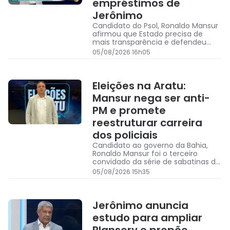
empréstimos de
Jerônimo
Candidato do Psol, Ronaldo Mansur
afirmou que Estado precisa de
mais transparência e defendeu
auditoria para apurar destino dos
05/08/2026 16h05
recursos obtidos em operações de
crédito
Eleições na Aratu:
Mansur nega ser anti-
PM e promete
reestruturar carreira
dos policiais
Candidato ao governo da Bahia,
Ronaldo Mansur foi o terceiro
convidado da série de sabatinas da
TV Aratu, realizada nesta quarta-
05/08/2026 15h35
feira
Jerônimo anuncia
estudo para ampliar