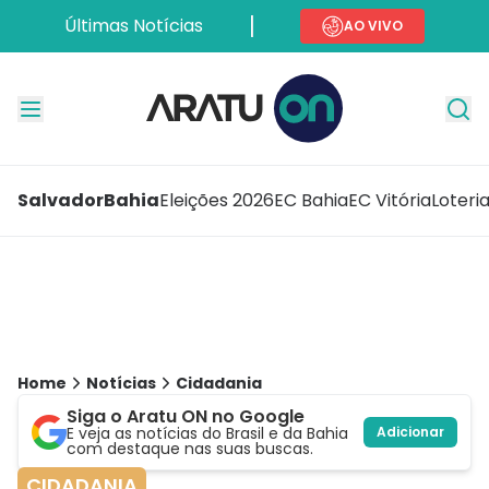
Últimas Notícias
AO VIVO
Salvador
Bahia
Eleições 2026
EC Bahia
EC Vitória
Loteri
Home
Notícias
Cidadania
Siga o Aratu ON no Google
E veja as notícias do Brasil e da Bahia
Adicionar
com destaque nas suas buscas.
CIDADANIA