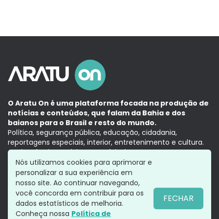
O Aratu On é uma plataforma focada na produção de
notícias e conteúdos, que falam da Bahia e dos
baianos para o Brasil e resto do mundo.
Política, segurança pública, educação, cidadania,
reportagens especiais, interior, entretenimento e cultura.
Aqui, tudo vira notícia e a notícia é no tempo presente,
com a credibilidade do
Grupo Aratu.
Nós utilizamos cookies para aprimorar e
Grupo Aratu
Política de privacidade
Anuncie conosco
personalizar a sua experiência em
nosso site. Ao continuar navegando,
você concorda em contribuir para os
FECHAR
dados estatísticos de melhoria.
Siga-nos
Conheça nossa
Política de