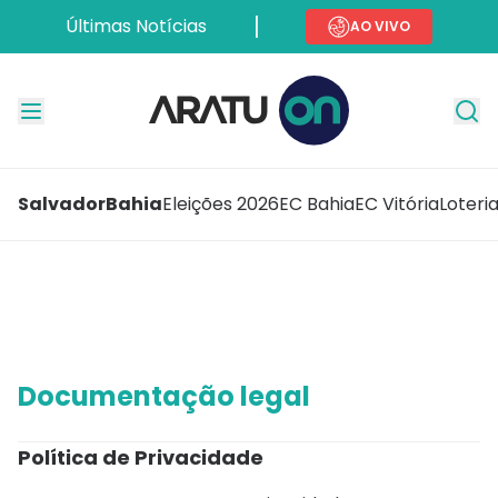
Últimas Notícias
AO VIVO
Salvador
Bahia
Eleições 2026
EC Bahia
EC Vitória
Loteri
Documentação legal
Política de Privacidade