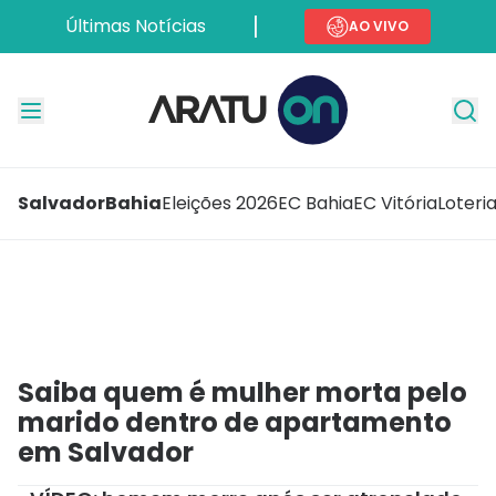
Últimas Notícias
AO VIVO
Salvador
Bahia
Eleições 2026
EC Bahia
EC Vitória
Loteri
Saiba quem é mulher morta pelo
marido dentro de apartamento
em Salvador