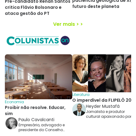
paciência geológica de Xi, e
Pré-candidato Renan Santos
futuro deste planeta
critica Flávio Bolsonaro e
ataca gestão do PT
Ver mais > >
Literatura
O imperdível da FLIPELÔ 202
Economia
Heyder Mustafá
Proibir não resolve. Educar,
Jornalista e produtor
sim
cultural apaixonado por
Paulo Cavalcanti
livros
Empresário, advogado e
presidente do Conselho
Superior da Associação