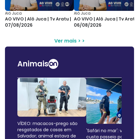
Alô Juca
Alô Juca
AO VIVO | Alô Juca | Tv Aratu |
AO VIVO | Alô Juca | Tv Aratu 
07/08/2026
06/08/2026
Ver mais > >
Animais
VÍDEO: macacos-prego são
resgatados de casas em
'Safári no mar': veja qu
Salvador; animal estava de
custa passeio para obse