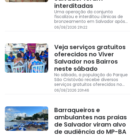
interditadas
Uma operação da conjunta
fiscalizou e interditou clinicas de
bronzeamento em Salvador após
irregularidades constatadas
06/08/2026 21h22
Veja serviços gratuitos
oferecidos no Viver
Salvador nos Bairros
neste sábado
No sábado, a população do Parque
São Cristóvão recebe diversos
serviços gratuitos oferecidos no
programa Viver Salvador nos
06/08/2026 20h46
Bairros; veja quais
Barraqueiros e
ambulantes nas praias
de Salvador viram alvo
de audiência do MP-BA