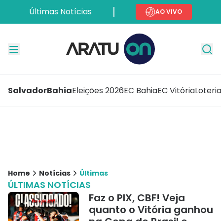
Últimas Notícias
AO VIVO
Salvador
Bahia
Eleições 2026
EC Bahia
EC Vitória
Loteri
Home
Notícias
Últimas
ÚLTIMAS NOTÍCIAS
Faz o PIX, CBF! Veja
quanto o Vitória ganhou