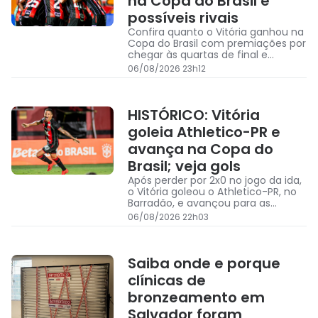
na Copa do Brasil e
possíveis rivais
Confira quanto o Vitória ganhou na
Copa do Brasil com premiações por
chegar às quartas de final e
possíveis rivais na sequência da
06/08/2026 23h12
competição
HISTÓRICO: Vitória
goleia Athletico-PR e
avança na Copa do
Brasil; veja gols
Após perder por 2x0 no jogo da ida,
o Vitória goleou o Athletico-PR, no
Barradão, e avançou para as
quartas de final da Copa do Brasil
06/08/2026 22h03
Saiba onde e porque
clínicas de
bronzeamento em
Salvador foram