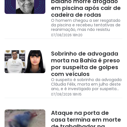
baiano morre afogado
em piscina após cair de
cadeira de rodas
O homem chegou a ser resgatado
da piscina e recebeu tentativas de
reanimação, mas não resistiu
07/08/2026 18h20
Sobrinho de advogada
morta na Bahia é preso
por suspeita de golpes
com veículos
O suspeito é sobrinho da advogada
Cláudia Félix, morta em julho deste
ano, e é investigado por suspeita
de envolvimento em golpes
07/08/2026 18h15
praticados
Ataque na porta de
casa termina em morte
de trabalhador na