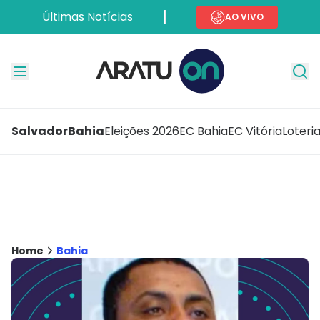
Últimas Notícias
AO VIVO
Salvador
Bahia
Eleições 2026
EC Bahia
EC Vitória
Loteri
Home
Bahia