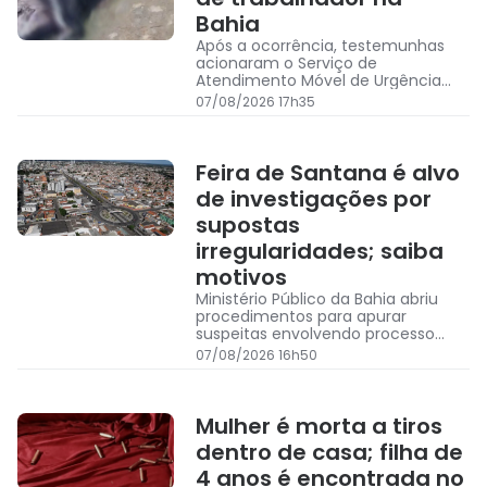
Bahia
Após a ocorrência, testemunhas
acionaram o Serviço de
Atendimento Móvel de Urgência
(Samu) para prestar socorro a
07/08/2026 17h35
vítima, mas o jovem não resistiu e
morreu no local
Feira de Santana é alvo
de investigações por
supostas
irregularidades; saiba
motivos
Ministério Público da Bahia abriu
procedimentos para apurar
suspeitas envolvendo processo
seletivo REDA 2020, loteamento e
07/08/2026 16h50
outras áreas da gestão municipal
Mulher é morta a tiros
dentro de casa; filha de
4 anos é encontrada no