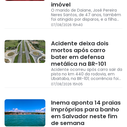
imóvel
O marido de Daiane, José Pereira
Neres Santos, de 47 anos, também
foi atingido por disparos, e a filha
ficou no imóvel
07/08/2026 15h40
Acidente deixa dois
mortos após carro
bater em defensa
metálica na BR-101
Acidente ocorreu após carro sair da
pista no km 440 da rodovia, em
Ubaitaba, na BR-101; ocorrência foi
atendida pela Polícia Rodoviária
07/08/2026 15h05
Federal
Inema aponta 14 praias
impróprias para banho
em Salvador neste fim
de semana