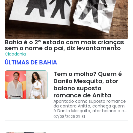
Bahia é o 2° estado com mais crianças
sem o nome do pai, diz levantamento
Cidadania
ÚLTIMAS DE
BAHIA
Tem o molho? Quem é
Danilo Mesquita, ator
baiano suposto
romance de Anitta
Apontado como suposto romance
da cantora Anitta, conheça quem
é Danilo Mesquita, ator baiano e ex
de famosas
07/08/2026 21h31