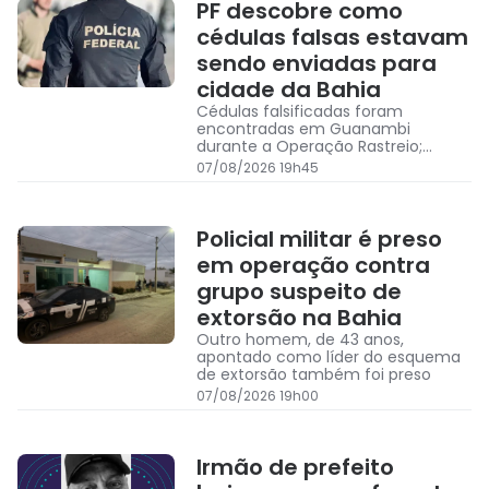
PF descobre como
cédulas falsas estavam
sendo enviadas para
cidade da Bahia
Cédulas falsificadas foram
encontradas em Guanambi
durante a Operação Rastreio;
apreensão totalizou R$ 11 mil em
07/08/2026 19h45
dinheiro falso
Policial militar é preso
em operação contra
grupo suspeito de
extorsão na Bahia
Outro homem, de 43 anos,
apontado como líder do esquema
de extorsão também foi preso
07/08/2026 19h00
Irmão de prefeito