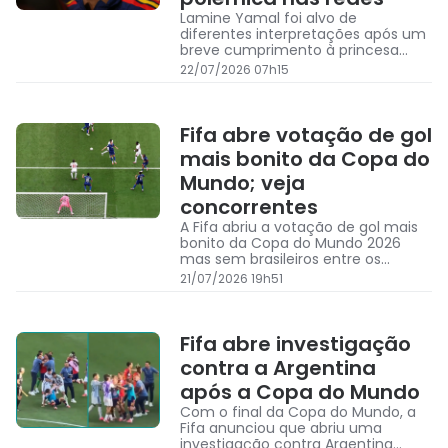
Lamine Yamal foi alvo de
diferentes interpretações após um
breve cumprimento à princesa
Sofia durante recepção oficial no
22/07/2026 07h15
Palácio da Zarzuela
Fifa abre votação de gol
mais bonito da Copa do
Mundo; veja
concorrentes
A Fifa abriu a votação de gol mais
bonito da Copa do Mundo 2026
mas sem brasileiros entre os
indicados; confira todo os lances
21/07/2026 19h51
Fifa abre investigação
contra a Argentina
após a Copa do Mundo
Com o final da Copa do Mundo, a
Fifa anunciou que abriu uma
investigação contra Argentina