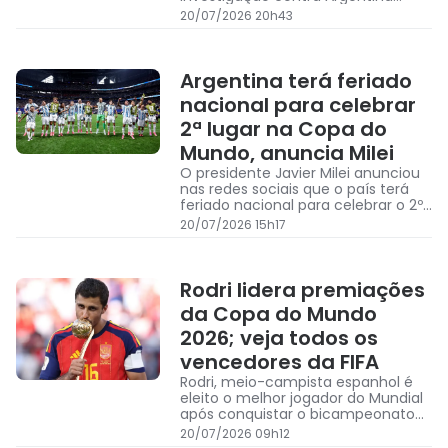
devido à situações ocorridas na
20/07/2026 20h43
final diante da Espanha
Argentina terá feriado
nacional para celebrar
2ª lugar na Copa do
Mundo, anuncia Milei
O presidente Javier Milei anunciou
nas redes sociais que o país terá
feriado nacional para celebrar o 2º
lugar na Copa do Mundo
20/07/2026 15h17
Rodri lidera premiações
da Copa do Mundo
2026; veja todos os
vencedores da FIFA
Rodri, meio-campista espanhol é
eleito o melhor jogador do Mundial
após conquistar o bicampeonato
com a Espanha; Mbappé, Messi e
20/07/2026 09h12
Pau Cubarsí também foram