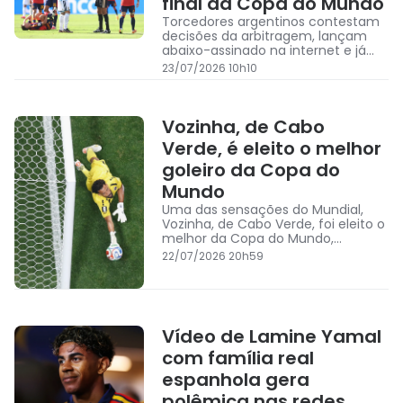
final da Copa do Mundo
Torcedores argentinos contestam
decisões da arbitragem, lançam
abaixo-assinado na internet e já
somam mais de 82 mil assinaturas
23/07/2026 10h10
Vozinha, de Cabo
Verde, é eleito o melhor
goleiro da Copa do
Mundo
Uma das sensações do Mundial,
Vozinha, de Cabo Verde, foi eleito o
melhor da Copa do Mundo,
conforme votação popular
22/07/2026 20h59
Vídeo de Lamine Yamal
com família real
espanhola gera
polêmica nas redes