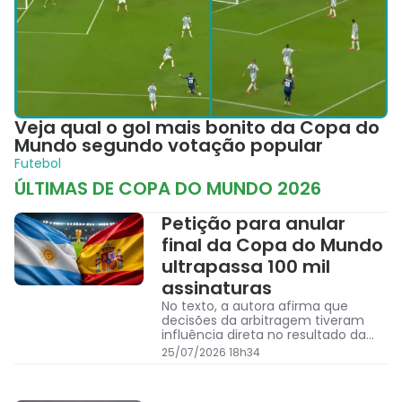
Veja qual o gol mais bonito da Copa do
Mundo segundo votação popular
Futebol
ÚLTIMAS DE
COPA DO MUNDO 2026
Petição para anular
final da Copa do Mundo
ultrapassa 100 mil
assinaturas
No texto, a autora afirma que
decisões da arbitragem tiveram
influência direta no resultado da
partida e solicita que a Fifa reveja o
25/07/2026 18h34
confronto