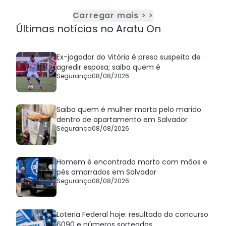
premiados
Carregar mais > >
Últimas notícias no Aratu On
Ex-jogador do Vitória é preso suspeito de
agredir esposa; saiba quem é
Segurança
08/08/2026
Saiba quem é mulher morta pelo marido
dentro de apartamento em Salvador
Segurança
08/08/2026
Homem é encontrado morto com mãos e
pés amarrados em Salvador
Segurança
08/08/2026
Loteria Federal hoje: resultado do concurso
6090 e números sorteados