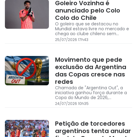
Goleiro Vozinha é
anunciado pelo Colo
Colo do Chile
O goleiro que se destacou no
Mundial estava livre no mercado e
chega ao clube chileno sem
custos e deve viajar nos próximos
25/07/2026 17h43
dias ao país para realizar exames
médicos antes da assinatura do
contrato
Movimento que pede
exclusão da Argentina
das Copas cresce nas
redes
Chamada de "Argentina Out", a
iniciativa ganhou força durante a
Copa do Mundo de 2026,
impulsionada por alegações de
24/07/2026 10h35
favorecimento da arbitragem à
seleção de Messi
Petição de torcedores
argentinos tenta anular