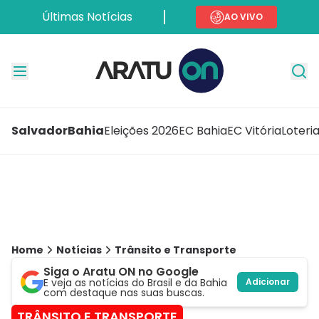
Últimas Notícias
AO VIVO
Salvador
Bahia
Eleições 2026
EC Bahia
EC Vitória
Loteri
Home
Notícias
Trânsito e Transporte
Siga o Aratu ON no Google
E veja as notícias do Brasil e da Bahia
Adicionar
com destaque nas suas buscas.
TRÂNSITO E TRANSPORTE