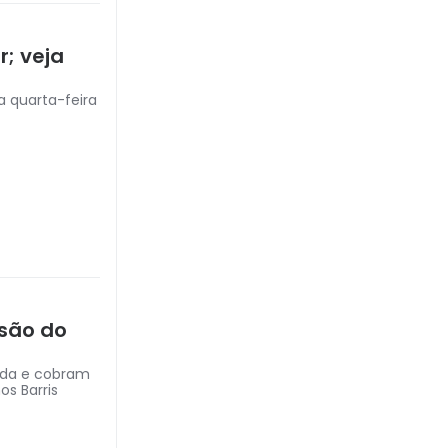
r; veja
 quarta-feira
são do
ada e cobram
s Barris