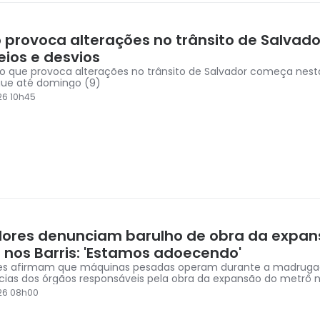
ô provoca alterações no trânsito de Salvado
eios e desvios
 que provoca alterações no trânsito de Salvador começa nesta
gue até domingo (9)
26 10h45
ores denunciam barulho de obra da expan
 nos Barris: 'Estamos adoecendo'
es afirmam que máquinas pesadas operam durante a madrug
cias dos órgãos responsáveis pela obra da expansão do metrô no
26 08h00