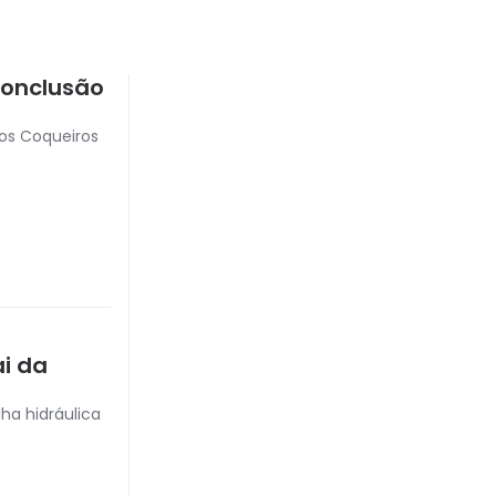
conclusão
os Coqueiros
ai da
ha hidráulica