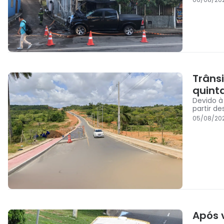
Trâns
quint
Devido à
partir de
05/08/202
Após v