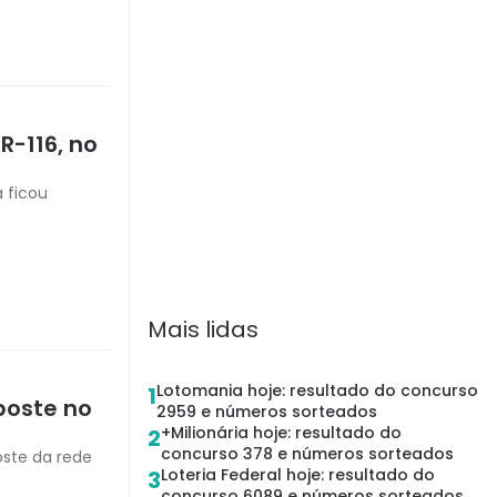
R-116, no
 ficou
Mais lidas
Lotomania hoje: resultado do concurso
1
poste no
2959 e números sorteados
+Milionária hoje: resultado do
2
concurso 378 e números sorteados
oste da rede
Loteria Federal hoje: resultado do
3
concurso 6089 e números sorteados