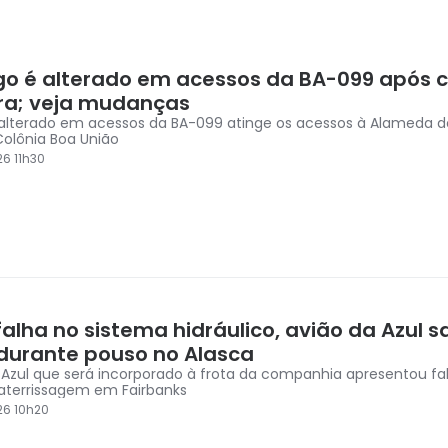
go é alterado em acessos da BA-099 após 
ra; veja mudanças
alterado em acessos da BA-099 atinge os acessos à Alameda d
Colônia Boa União
6 11h30
alha no sistema hidráulico, avião da Azul s
 durante pouso no Alasca
 Azul que será incorporado à frota da companhia apresentou fal
aterrissagem em Fairbanks
26 10h20