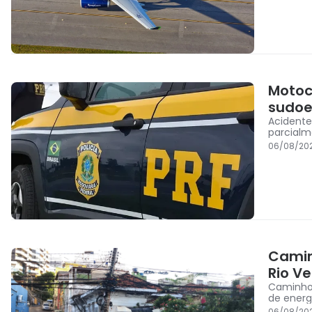
Motoc
sudoe
Acidente
parcialm
06/08/20
Camin
Rio V
Caminhon
de energi
06/08/20