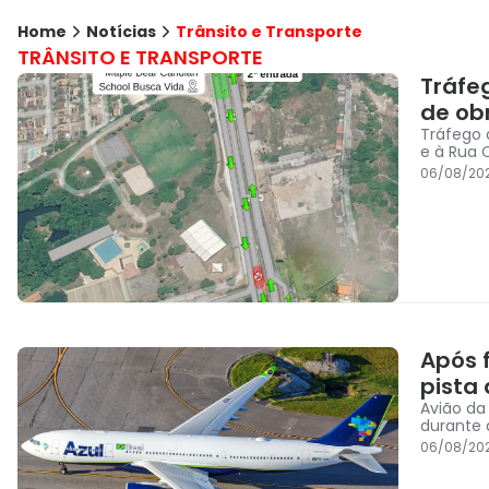
Home
Notícias
Trânsito e Transporte
TRÂNSITO E TRANSPORTE
Tráfe
de ob
Tráfego 
e à Rua 
06/08/202
Após f
pista
Avião da
durante 
06/08/20