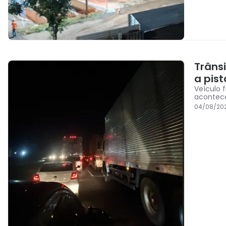
Trâns
a pis
Veículo 
acontec
04/08/202