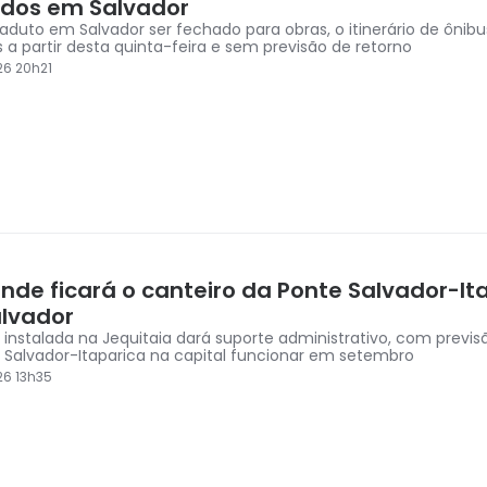
ados em Salvador
iaduto em Salvador ser fechado para obras, o itinerário de ônibu
s a partir desta quinta-feira e sem previsão de retorno
6 20h21
onde ficará o canteiro da Ponte Salvador-It
lvador
a instalada na Jequitaia dará suporte administrativo, com previs
 Salvador-Itaparica na capital funcionar em setembro
6 13h35