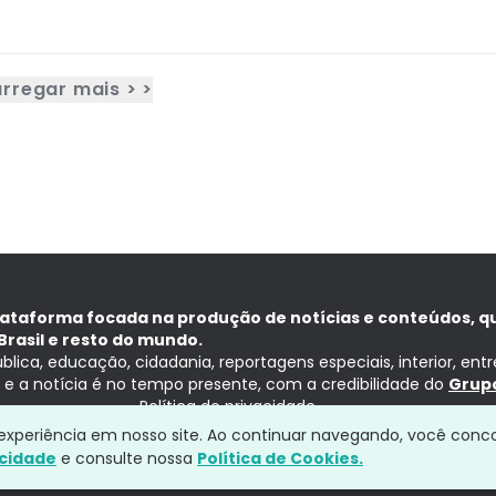
rregar mais > >
lataforma focada na produção de notícias e conteúdos, q
Brasil e resto do mundo.
ública, educação, cidadania, reportagens especiais, interior, ent
ia e a notícia é no tempo presente, com a credibilidade do
Grupo
Política de privacidade
a experiência em nosso site. Ao continuar navegando, você conc
acidade
e consulte nossa
Política de Cookies.