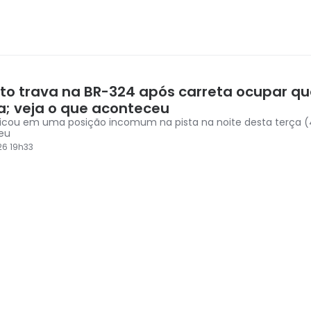
ito trava na BR-324 após carreta ocupar q
ta; veja o que aconteceu
ficou em uma posição incomum na pista na noite desta terça (4
eu
6 19h33