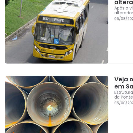
alter
Após o v
alterado
05/08/202
Veja 
em Sa
Estrutur
da Ponte
05/08/202