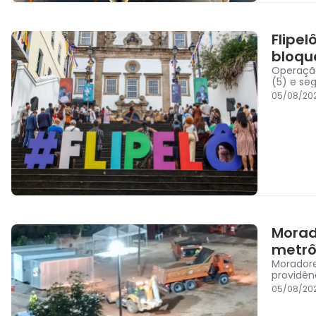
Flipel
bloqu
Operação
(5) e se
05/08/20
Morad
metrô
Morador
providên
05/08/20