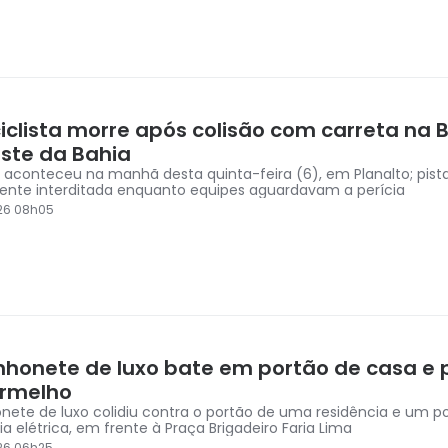
iclista morre após colisão com carreta na B
ste da Bahia
 aconteceu na manhã desta quinta-feira (6), em Planalto; pista
ente interditada enquanto equipes aguardavam a perícia
26 08h05
honete de luxo bate em portão de casa e 
ermelho
ete de luxo colidiu contra o portão de uma residência e um p
a elétrica, em frente à Praça Brigadeiro Faria Lima
26 06h25