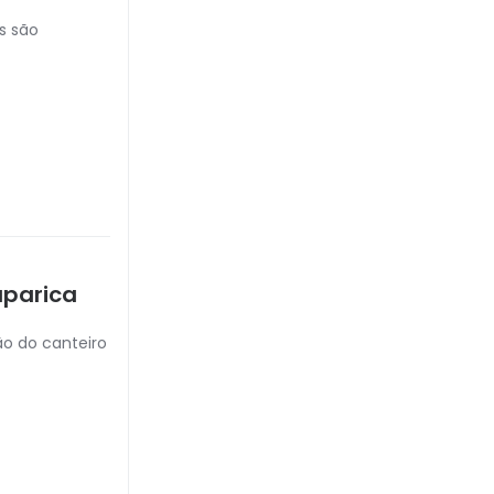
s são
aparica
ão do canteiro