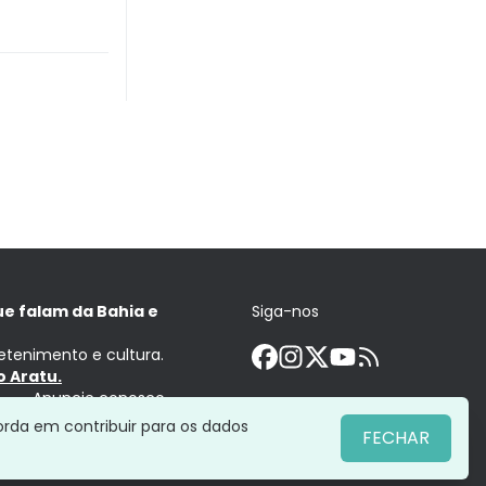
ue falam da Bahia e
Siga-nos
retenimento e cultura.
 Aratu.
Anuncie conosco
orda em contribuir para os dados
FECHAR