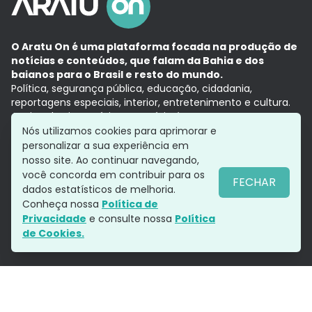
O Aratu On é uma plataforma focada na produção de
notícias e conteúdos, que falam da Bahia e dos
baianos para o Brasil e resto do mundo.
Política, segurança pública, educação, cidadania,
reportagens especiais, interior, entretenimento e cultura.
Aqui, tudo vira notícia e a notícia é no tempo presente,
com a credibilidade do
Grupo Aratu.
Nós utilizamos cookies para aprimorar e
Grupo Aratu
Política de privacidade
Anuncie conosco
personalizar a sua experiência em
nosso site. Ao continuar navegando,
você concorda em contribuir para os
FECHAR
dados estatísticos de melhoria.
Siga-nos
Conheça nossa
Política de
Privacidade
e consulte nossa
Política
de Cookies.