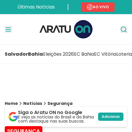
Últimas Notícias
AO VIVO
Salvador
Bahia
Eleições 2026
EC Bahia
EC Vitória
Loteri
Home
Notícias
Segurança
Siga o Aratu ON no Google
E veja as notícias do Brasil e da Bahia
Adicionar
com destaque nas suas buscas.
SEGURANÇA