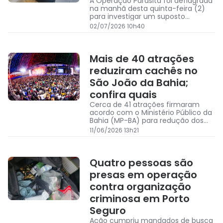
A Operação Parasita foi deflagrada
na manhã desta quinta-feira (2)
para investigar um suposto
esquema de desvio de recursos
02/07/2026 10h40
públicos destinados à gestão do
Hospital Geral de Eunápolis (HGE)
Mais de 40 atrações
reduziram cachês no
São João da Bahia;
confira quais
Cerca de 41 atrações firmaram
acordo com o Ministério Público da
Bahia (MP-BA) para redução dos
cachês no São João da Bahia de
11/06/2026 13h21
2026.
Quatro pessoas são
presas em operação
contra organização
criminosa em Porto
Seguro
Ação cumpriu mandados de busca