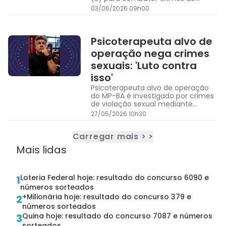
homicídio e tráfico de drogas
03/06/2026 09h00
Psicoterapeuta alvo de
operação nega crimes
sexuais: 'Luto contra
isso'
Psicoterapeuta alvo de operação
do MP-BA é investigado por crimes
de violação sexual mediante
fraude e assédio sexual contra
27/05/2026 10h30
pacientes mulheres
Carregar mais > >
Mais lidas
Loteria Federal hoje: resultado do concurso 6090 e
1
números sorteados
+Milionária hoje: resultado do concurso 379 e
2
números sorteados
Quina hoje: resultado do concurso 7087 e números
3
sorteados