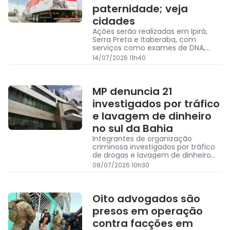
paternidade; veja
cidades
Ações serão realizadas em Ipirá,
Serra Preta e Itaberaba, com
serviços como exames de DNA,
reconhecimento de paternidade e
14/07/2026 11h40
emissão de segunda via de
certidões
MP denuncia 21
investigados por tráfico
e lavagem de dinheiro
no sul da Bahia
Integrantes de organização
criminosa investigados por tráfico
de drogas e lavagem de dinheiro
na Bahia teriam atuado em quatro
08/07/2026 10h30
municípios baianos entre 2023 e
2026
Oito advogados são
presos em operação
contra facções em