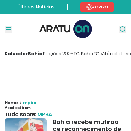
Últimas Notícias
AO VIVO
Salvador
Bahia
Eleições 2026
EC Bahia
EC Vitória
Loteri
Home
mpba
Você está em
Tudo sobre:
MPBA
Bahia recebe mutirão
de reconhecimento de