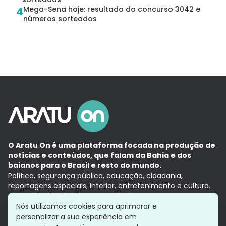
Mega-Sena hoje: resultado do concurso 3042 e
4
números sorteados
O Aratu On é uma plataforma focada na produção de
notícias e conteúdos, que falam da Bahia e dos
baianos para o Brasil e resto do mundo.
Política, segurança pública, educação, cidadania,
reportagens especiais, interior, entretenimento e cultura.
Aqui, tudo vira notícia e a notícia é no tempo presente,
com a credibilidade do
Grupo Aratu.
Nós utilizamos cookies para aprimorar e
Grupo Aratu
Política de privacidade
Anuncie conosco
personalizar a sua experiência em