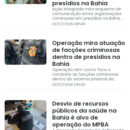
presídios na Bahia
Ação integrada mira esquema de
comunicação entre organizações
criminosas em presídios na Bahia e
cumpre mandados em Salvador e
03/07/2026 08h45
outras cinco cidades
Operação mira atuação
de facções criminosas
dentro de presídios na
Bahia
Operação tem como foco o
combate às facções criminosas
dentro do sistema prisional da
Bahia
03/07/2026 06h25
Desvio de recursos
públicos da saúde na
Bahia é alvo de
operação do MPBA