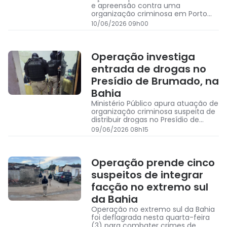
e apreensão contra uma
organização criminosa em Porto
Seguro
10/06/2026 09h00
Operação investiga
entrada de drogas no
Presídio de Brumado, na
Bahia
Ministério Público apura atuação de
organização criminosa suspeita de
distribuir drogas no Presídio de
Brumado
09/06/2026 08h15
Operação prende cinco
suspeitos de integrar
facção no extremo sul
da Bahia
Operação no extremo sul da Bahia
foi deflagrada nesta quarta-feira
(3) para combater crimes de