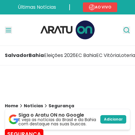
Últimas Notícias
AO VIVO
Salvador
Bahia
Eleições 2026
EC Bahia
EC Vitória
Loteri
Home
Notícias
Segurança
Siga o Aratu ON no Google
E veja as notícias do Brasil e da Bahia
Adicionar
com destaque nas suas buscas.
SEGURANÇA