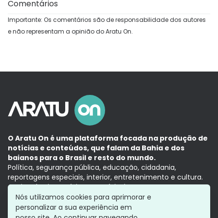
Comentários
Importante: Os comentários são de responsabilidade dos autores
e não representam a opinião do Aratu On.
O Aratu On é uma plataforma focada na produção de
notícias e conteúdos, que falam da Bahia e dos
baianos para o Brasil e resto do mundo.
Política, segurança pública, educação, cidadania,
reportagens especiais, interior, entretenimento e cultura.
Aqui, tudo vira notícia e a notícia é no tempo presente,
com a credibilidade do
Grupo Aratu.
Nós utilizamos cookies para aprimorar e
Grupo Aratu
Política de privacidade
Anuncie conosco
personalizar a sua experiência em
nosso site. Ao continuar navegando,