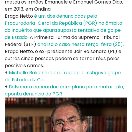
matou os irmãos Emanuele e Emanuel Gomes Dias,
em 2013, em Ondina.
Braga Netto
é um dos denunciados pela
Procuradoria-Geral da República (PGR) no âmbito
do inquérito que apura suposta tentativa de golpe
de Estado
. A Primeira Turma do Supremo Tribunal
Federal (STF)
analisa o caso nesta terça-feira (25)
.
Braga Netto, o ex-presidente Jair Bolsonaro (PL) e
outras cinco pessoas podem se tornar réus pelos
possíveis crimes.
+
Michelle Bolsonaro era 'radical' e instigava golpe
de Estado, diz Cid
+
Bolsonaro concordou com plano para matar Lula,
aponta denúncia da PGR