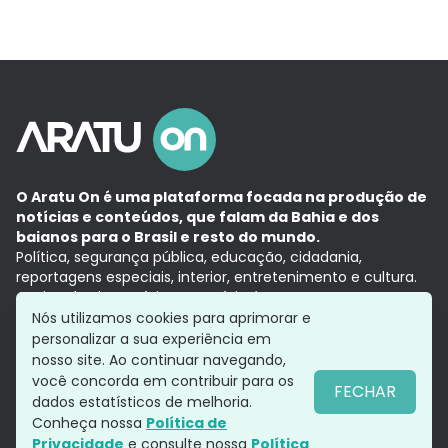
O Aratu On é uma plataforma focada na produção de
notícias e conteúdos, que falam da Bahia e dos
baianos para o Brasil e resto do mundo.
Política, segurança pública, educação, cidadania,
reportagens especiais, interior, entretenimento e cultura.
Aqui, tudo vira notícia e a notícia é no tempo presente,
com a credibilidade do
Grupo Aratu.
Nós utilizamos cookies para aprimorar e
Grupo Aratu
Política de privacidade
Anuncie conosco
personalizar a sua experiência em
nosso site. Ao continuar navegando,
você concorda em contribuir para os
FECHAR
dados estatísticos de melhoria.
Siga-nos
Conheça nossa
Política de
Privacidade
e consulte nossa
Política