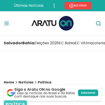
Últimas Notícias
AO VIVO
Salvador
Bahia
Eleições 2026
EC Bahia
EC Vitória
Loteri
Home
Notícias
Política
Siga o Aratu ON no Google
E veja as notícias do Brasil e da Bahia
Adicionar
com destaque nas suas buscas.
POLÍTICA