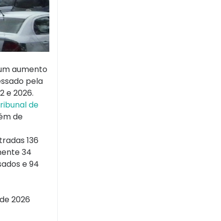
m um aumento
essado pela
2 e 2026.
ribunal de
lém de
tradas 136
mente 34
sados e 94
 de 2026