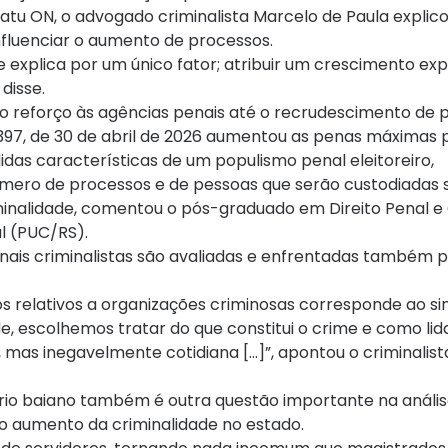
ratu ON, o advogado criminalista Marcelo de Paula explic
nfluenciar o aumento de processos.
explica por um único fator; atribuir um crescimento exp
 disse.
o reforço às agências penais até o recrudescimento de 
15.397, de 30 de abril de 2026 aumentou as penas máximas
idas características de um populismo penal eleitoreiro,
mero de processos e de pessoas que serão custodiadas 
riminalidade, comentou o pós-graduado em Direito Penal e
ul (PUC/RS).
nais criminalistas são avaliadas e enfrentadas também
sos relativos a organizações criminosas corresponde ao 
e, escolhemos tratar do que constitui o crime e como lid
s inegavelmente cotidiana [...]”, apontou o criminalist
ciário baiano também é outra questão importante na análi
o aumento da criminalidade no estado.