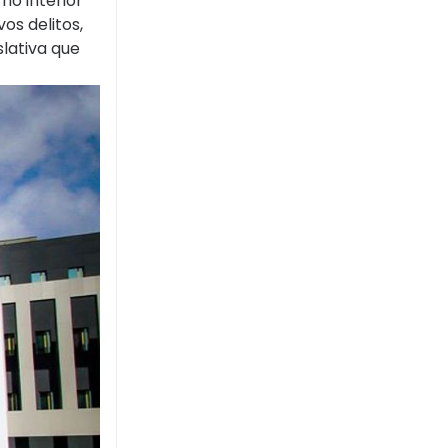
no interior
s delitos,
lativa que