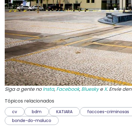
Siga a gente no
Insta
,
Facebook
,
Bluesky
e
X
. Envie de
Tópicos relacionados
cv
bdm
KATIARA
faccoes-criminosas
bonde-do-maluco