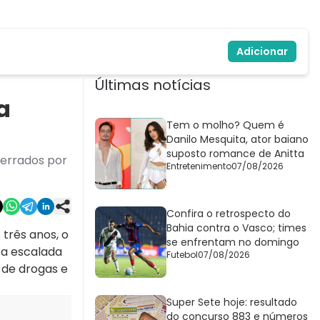
Adicionar
Últimas notícias
a
Tem o molho? Quem é
Danilo Mesquita, ator baiano
suposto romance de Anitta
cerrados por
Entretenimento
07/08/2026
Confira o retrospecto do
Bahia contra o Vasco; times
três anos, o
se enfrentam no domingo
 a escalada
Futebol
07/08/2026
o de drogas e
Super Sete hoje: resultado
do concurso 883 e números