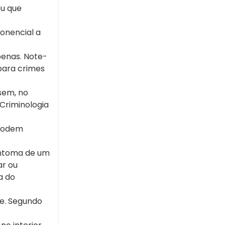
ou que
onencial a
penas. Note-
 para crimes
sem, no
 Criminologia
 podem
sintoma de um
ar ou
a do
se. Segundo