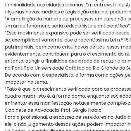
criminalidade nas cidades baianas. Em entrevista ao A
algumas novas medidas e Legislação criminal podem i
“A ampliação do número de processos em curso não se 
um único fenômeno seria reducionista e anticientífico”,
“Esse movimento expansivo pode ser verificado desde 
se, exemplificativamente, que a recentíssima Lei n.º 
patrimoniais, bem como criou novos delitos, essas med
evidentemente, contribuem para o crescimento do nú
entanto, atingir a finalidade declarada de reduzir a c
na Pontifícia Universidade Católica do Rio Grande do S
De acordo com o especialista, a forma como ações pe
impactar no tema.
“Fato é que, o crescimento verificado para os proces
quadro maior, isto é, à forma como, enquanto sociedad
enfrentar essa manifestação notavelmente complexa, ma
Gabinete de Advocacia, Prof. Sérgio Habib.
Para o profissional, a escassez de servidores no Judi
ele, o não julgamento dessas ações podem impactar n