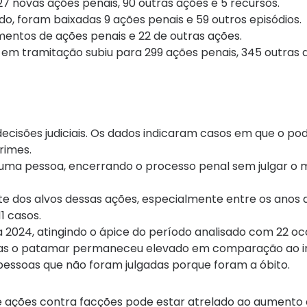
 novas ações penais, 90 outras ações e 5 recursos.
, foram baixadas 9 ações penais e 59 outros episódios.
mentos de ações penais e 22 de outras ações.
m tramitação subiu para 299 ações penais, 345 outras a
cisões judiciais. Os dados indicaram casos em que o pod
crimes.
r uma pessoa, encerrando o processo penal sem julgar o 
e dos alvos dessas ações, especialmente entre os anos 
1 casos.
2024, atingindo o ápice do período analisado com 22 oc
mas o patamar permaneceu elevado em comparação ao iní
 pessoas que não foram julgadas porque foram a óbito.
e ações contra facções pode estar atrelado ao aumento