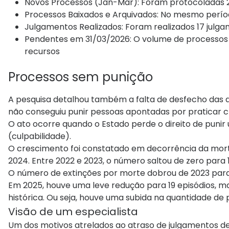
Novos Processos (Jan-Mar): Foram protocoladas 27
Processos Baixados e Arquivados: No mesmo período
Julgamentos Realizados: Foram realizados 17 julga
Pendentes em 31/03/2026: O volume de processos e
recursos
Processos sem punição
A pesquisa detalhou também a falta de desfecho das de
não conseguiu punir pessoas apontadas por praticar 
O ato ocorre quando o Estado perde o direito de puni
(culpabilidade).
O crescimento foi constatado em decorrência da mort
2024. Entre 2022 e 2023, o número saltou de zero para 1
O número de extinções por morte dobrou de 2023 para 
Em 2025, houve uma leve redução para 19 episódios, 
histórica. Ou seja, houve uma subida na quantidade de
Visão de um especialista
Um dos motivos atrelados ao atraso de julgamentos d