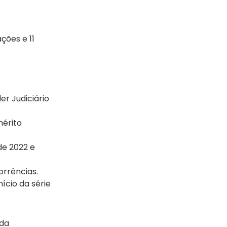
ções e 11
er Judiciário
mérito
de 2022 e
orrências.
cio da série
 da