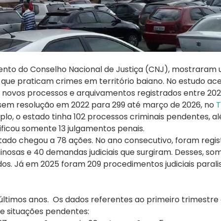
ento do Conselho Nacional de Justiça (CNJ), mostrara
que praticam crimes em território baiano. No estudo ac
e novos processos e arquivamentos registrados entre 202
s sem resolução em 2022 para 299 até março de 2026, no
T
plo, o estado tinha 102 processos criminais pendentes, a
tificou somente 13 julgamentos penais.
tado chegou a 78 ações. No ano consecutivo, foram regis
nosas e 40 demandas judiciais que surgiram. Desses, so
dos. Já em 2025 foram 209 procedimentos judiciais parali
últimos anos. Os dados referentes ao primeiro trimestre
e situações pendentes: