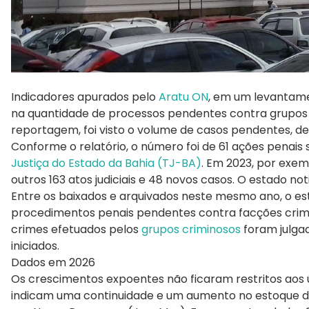
Indicadores apurados pelo
Aratu ON
, em um levantam
na quantidade de processos pendentes contra grupos 
reportagem, foi visto o volume de casos pendentes, d
Conforme o relatório, o número foi de 61 ações penai
Justiça do Estado da Bahia (TJ-BA)
. Em 2023, por exem
outros 163 atos judiciais e 48 novos casos. O estado no
Entre os baixados e arquivados neste mesmo ano, o es
procedimentos penais pendentes contra facções crimi
crimes efetuados pelos
grupos criminosos
foram julga
iniciados.
Dados em 2026
Os crescimentos expoentes não ficaram restritos aos 
indicam uma continuidade e um aumento no estoque d