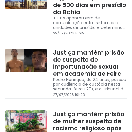
de 500 dias em presídio
da Bahia
TJ-BA apontou erro de
comunicação entre sistemas e
unidades de presídio e determinou
que a Seap preste esclarecimentos
29/07/2026 16h19
sobre o caso
Justiça mantém prisão
de suspeito de
importunação sexual
em academia de Feira
Pedro Henrique, de 24 anos, passou
por audiência de custódia nesta
segunda-feira (27), e o Tribunal de
Justiça da Bahia decidiu manter a
27/07/2026 19h33
prisão preventiva do investigado
Justiça mantém prisão
de mulher suspeita de
racismo religioso após