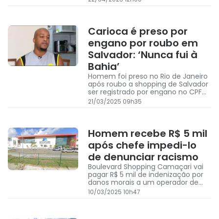
Carioca é preso por
engano por roubo em
Salvador: ‘Nunca fui à
Bahia’
Homem foi preso no Rio de Janeiro
após roubo a shopping de Salvador
ser registrado por engano no CPF
do carioca
21/03/2025 09h35
Homem recebe R$ 5 mil
após chefe impedi-lo
de denunciar racismo
Boulevard Shopping Camaçari vai
pagar R$ 5 mil de indenização por
danos morais a um operador de
câmera de segurança
10/03/2025 10h47