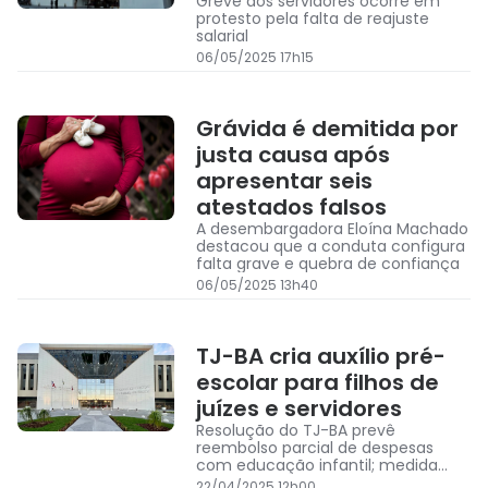
Greve dos servidores ocorre em
protesto pela falta de reajuste
salarial
06/05/2025 17h15
Grávida é demitida por
justa causa após
apresentar seis
atestados falsos
A desembargadora Eloína Machado
destacou que a conduta configura
falta grave e quebra de confiança
06/05/2025 13h40
TJ-BA cria auxílio pré-
escolar para filhos de
juízes e servidores
Resolução do TJ-BA prevê
reembolso parcial de despesas
com educação infantil; medida
atende pleito do Sinpojud
22/04/2025 12h00