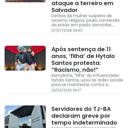
ataque a terreiro em
Salvador
Defesa da mulher suspeita de
racismo religioso pediu conversão
da prisão em prisão domiciliar,
alegando má “condições
07/07/2026 16h47
psiquiátricas” da presa
Após sentença de 11
anos, ‘filha’ de Hytalo
Santos protesta:
“Racismo, não!”
Kamylinha, “filha” do influenciador
Hytalo Santos, usou as redes sociais
para se manifestar contra a
condenação do blogueiro a 11 anos
23/02/2026 13h17
de prisão
Servidores do TJ-BA
declaram greve por
tempo indeterminado