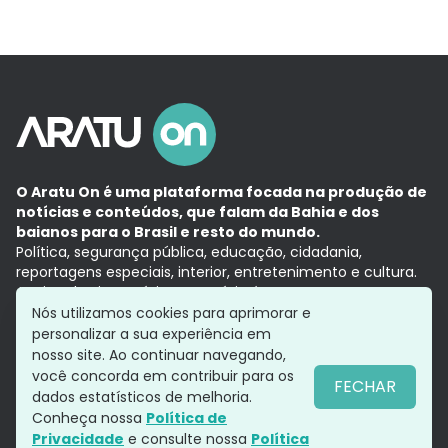
O Aratu On é uma plataforma focada na produção de
notícias e conteúdos, que falam da Bahia e dos
baianos para o Brasil e resto do mundo.
Política, segurança pública, educação, cidadania,
reportagens especiais, interior, entretenimento e cultura.
Aqui, tudo vira notícia e a notícia é no tempo presente,
com a credibilidade do
Grupo Aratu.
Nós utilizamos cookies para aprimorar e
Grupo Aratu
Política de privacidade
Anuncie conosco
personalizar a sua experiência em
nosso site. Ao continuar navegando,
você concorda em contribuir para os
FECHAR
dados estatísticos de melhoria.
Siga-nos
Conheça nossa
Política de
Privacidade
e consulte nossa
Política