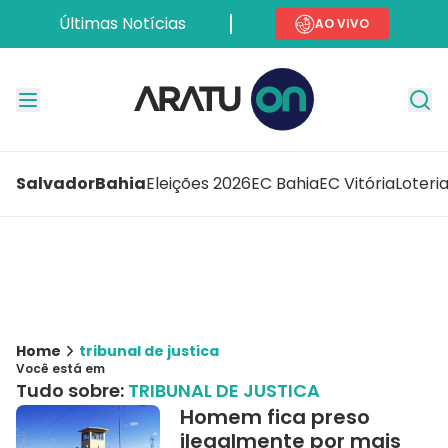
Últimas Notícias
AO VIVO
Salvador
Bahia
Eleições 2026
EC Bahia
EC Vitória
Loteri
Home
tribunal de justica
Você está em
Tudo sobre:
TRIBUNAL DE JUSTICA
Homem fica preso
ilegalmente por mais