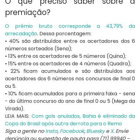
O que preciso saber sobre a
premiação?
O prêmio bruto corresponde a 43,79% da
arrecadação
. Dessa porcentagem:
• 40% são distribuídos entre os acertadores dos 6
números sorteados (Sena);
• 13% entre os acertadores de 5 números (Quina);
• 15% entre os acertadores de 4 números (Quadra);
• 22% ficam acumulados e são distribuídos aos
acertadores dos 6 números nos concursos de final 0
ou 5.
• 10% ficam acumulados para a primeira faixa - sena
- do último concurso do ano de final 0 ou 5 (Mega da
Virada).
LEIA MAIS:
Com gols anulados, Bahia é eliminado da
Copa do Brasil após outra derrota para o Remo
Siga a gente no
Insta
,
Facebook
,
Bluesky
e
X
. Envie
denúncia ou sugestão de pauta para (71) 99940 –