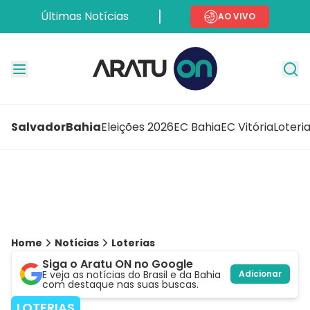
Últimas Notícias
AO VIVO
Salvador
Bahia
Eleições 2026
EC Bahia
EC Vitória
Loteri
Home
Notícias
Loterias
Siga o Aratu ON no Google
E veja as notícias do Brasil e da Bahia
Adicionar
com destaque nas suas buscas.
LOTERIAS