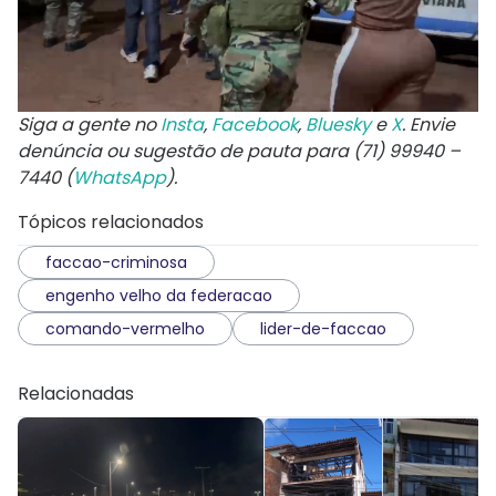
Siga a gente no
Insta
,
Facebook
,
Bluesky
e
X
. Envie
denúncia ou sugestão de pauta para (71) 99940 –
7440 (
WhatsApp
).
Tópicos relacionados
faccao-criminosa
engenho velho da federacao
comando-vermelho
lider-de-faccao
Relacionadas