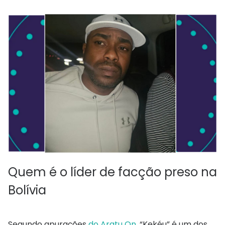
Quem é o líder de facção preso na
Bolívia
Segundo apurações
do Aratu On,
“Kekéu” é um dos