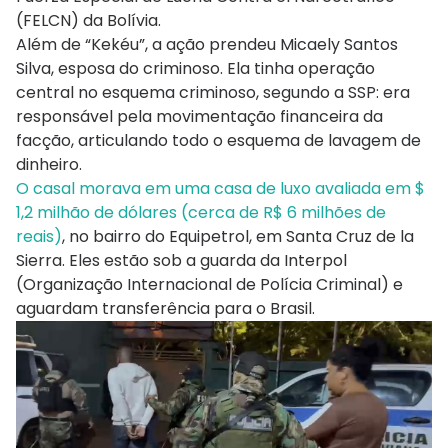
(FELCN) da Bolívia.
Além de “Kekéu”, a ação prendeu Micaely Santos
Silva, esposa do criminoso. Ela tinha operação
central no esquema criminoso, segundo a SSP: era
responsável pela movimentação financeira da
facção, articulando todo o esquema de lavagem de
dinheiro.
O casal morava em uma casa de luxo avaliada em $
1,2 milhão de dólares (cerca de R$ 6 milhões de
reais)
, no bairro do Equipetrol, em Santa Cruz de la
Sierra. Eles estão sob a guarda da Interpol
(Organização Internacional de Polícia Criminal) e
aguardam transferência para o Brasil.