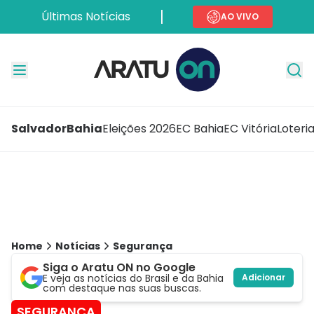
Últimas Notícias
AO VIVO
Salvador
Bahia
Eleições 2026
EC Bahia
EC Vitória
Loteri
Home
Notícias
Segurança
Siga o Aratu ON no Google
E veja as notícias do Brasil e da Bahia
Adicionar
com destaque nas suas buscas.
SEGURANÇA