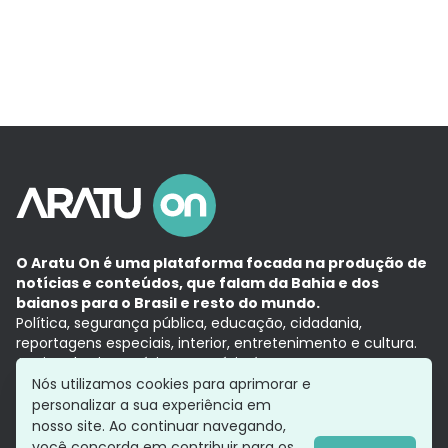
O Aratu On é uma plataforma focada na produção de
notícias e conteúdos, que falam da Bahia e dos
baianos para o Brasil e resto do mundo.
Política, segurança pública, educação, cidadania,
reportagens especiais, interior, entretenimento e cultura.
Aqui, tudo vira notícia e a notícia é no tempo presente,
com a credibilidade do
Grupo Aratu.
Nós utilizamos cookies para aprimorar e
Grupo Aratu
Política de privacidade
Anuncie conosco
personalizar a sua experiência em
nosso site. Ao continuar navegando,
você concorda em contribuir para os