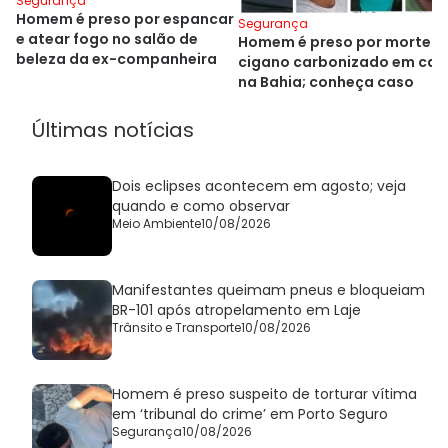
Segurança
Homem é preso por espancar
Segurança
e atear fogo no salão de
Homem é preso por morte d
beleza da ex-companheira
cigano carbonizado em car
na Bahia; conheça caso
Últimas notícias
Dois eclipses acontecem em agosto; veja
quando e como observar
Meio Ambiente
10/08/2026
Manifestantes queimam pneus e bloqueiam
BR-101 após atropelamento em Laje
Trânsito e Transporte
10/08/2026
Homem é preso suspeito de torturar vítima
em ‘tribunal do crime’ em Porto Seguro
Segurança
10/08/2026