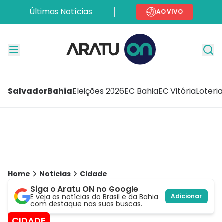
Últimas Notícias
AO VIVO
Salvador
Bahia
Eleições 2026
EC Bahia
EC Vitória
Loteri
Home
Notícias
Cidade
Siga o Aratu ON no Google
E veja as notícias do Brasil e da Bahia
Adicionar
com destaque nas suas buscas.
CIDADE