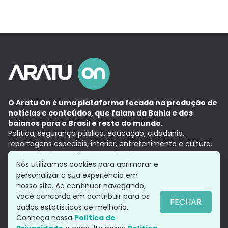
O Aratu On é uma plataforma focada na produção de
notícias e conteúdos, que falam da Bahia e dos
baianos para o Brasil e resto do mundo.
Política, segurança pública, educação, cidadania,
reportagens especiais, interior, entretenimento e cultura.
Aqui, tudo vira notícia e a notícia é no tempo presente,
com a credibilidade do
Grupo Aratu.
Nós utilizamos cookies para aprimorar e
Grupo Aratu
Política de privacidade
Anuncie conosco
personalizar a sua experiência em
nosso site. Ao continuar navegando,
você concorda em contribuir para os
FECHAR
dados estatísticos de melhoria.
Siga-nos
Conheça nossa
Política de