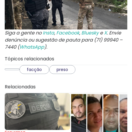
Siga a gente no
Insta
,
Facebook
,
Bluesky
e
X
. Envie
denúncia ou sugestão de pauta para (71) 99940 –
7440 (
WhatsApp
).
Tópicos relacionados
facção
preso
Relacionadas