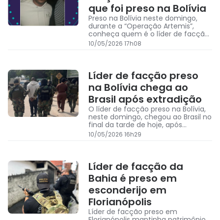
que foi preso na Bolívia
Preso na Bolívia neste domingo,
durante a “Operação Artemis”,
conheça quem é o líder de facção
em Salvador, apontado como
10/05/2026 17h08
“cabeça-cara”
Líder de facção preso
na Bolívia chega ao
Brasil após extradição
O líder de facção preso na Bolívia,
neste domingo, chegou ao Brasil no
final da tarde de hoje, após
extradição feita pela Interpol e
10/05/2026 16h29
forças de segurança brasileiras
Líder de facção da
Bahia é preso em
esconderijo em
Florianópolis
Líder de facção preso em
Florianópolis mantinha patrimônio