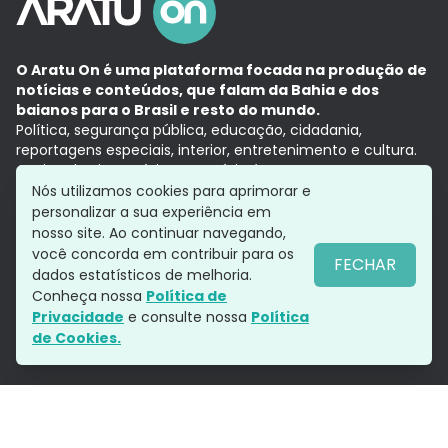
O Aratu On é uma plataforma focada na produção de
notícias e conteúdos, que falam da Bahia e dos
baianos para o Brasil e resto do mundo.
Política, segurança pública, educação, cidadania,
reportagens especiais, interior, entretenimento e cultura.
Aqui, tudo vira notícia e a notícia é no tempo presente,
com a credibilidade do
Grupo Aratu.
Nós utilizamos cookies para aprimorar e
Grupo Aratu
Política de privacidade
Anuncie conosco
personalizar a sua experiência em
nosso site. Ao continuar navegando,
você concorda em contribuir para os
FECHAR
dados estatísticos de melhoria.
Siga-nos
Conheça nossa
Política de
Privacidade
e consulte nossa
Política
de Cookies.