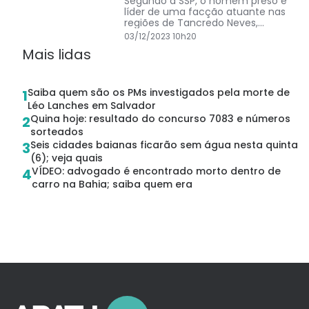
Segundo a SSP, o homem preso é
líder de uma facção atuante nas
regiões de Tancredo Neves,
Fazenda Grande III e IV, Garcia e
03/12/2023 10h20
Uruguai
Mais lidas
Saiba quem são os PMs investigados pela morte de
1
Léo Lanches em Salvador
Quina hoje: resultado do concurso 7083 e números
2
sorteados
Seis cidades baianas ficarão sem água nesta quinta
3
(6); veja quais
VÍDEO: advogado é encontrado morto dentro de
4
carro na Bahia; saiba quem era