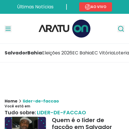
Últimas Notícias
AO VIVO
Salvador
Bahia
Eleições 2026
EC Bahia
EC Vitória
Loteri
Home
lider-de-faccao
Você está em
Tudo sobre:
LIDER-DE-FACCAO
Quem é o líder de
facção em Salvador