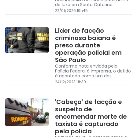
de luxo em Santa Catarina
22/01/2026 19h45
Líder de facção
criminosa baiana é
preso durante
operação policial em
São Paulo
Conforme nota enviada pela
Polícia Federal à imprensa, o detido
é apontado como um dos
principais suspeitos de coordenar o
24/12/2023 11h39
ataque a um carro-forte
pertencente a uma empresa de
valores no dia 4 de dezembro
'Cabeça' de facção e
suspeito de
encomendar morte de
taxista é capturado
pela polícia