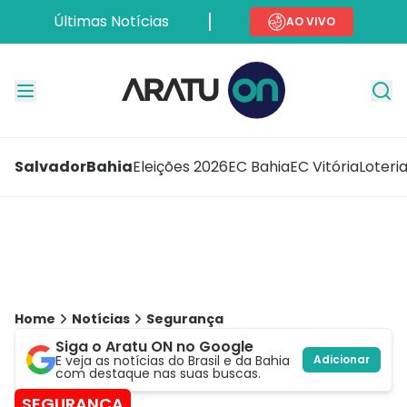
Últimas Notícias
AO VIVO
Salvador
Bahia
Eleições 2026
EC Bahia
EC Vitória
Loteri
Home
Notícias
Segurança
Siga o Aratu ON no Google
E veja as notícias do Brasil e da Bahia
Adicionar
com destaque nas suas buscas.
SEGURANÇA