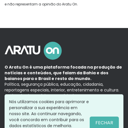
e não representam a opinião do Aratu On.
O Aratu On é uma plataforma focada na produção de
notícias e conteúdos, que falam da Bahia e dos
baianos para o Brasil e resto do mundo.
Política, segurança pública, educação, cidadania,
reportagens especiais, interior, entretenimento e cultura.
Aqui, tudo vira notícia e a notícia é no tempo presente,
com a credibilidade do
Grupo Aratu.
Nós utilizamos cookies para aprimorar e
Grupo Aratu
Política de privacidade
Anuncie conosco
personalizar a sua experiência em
nosso site. Ao continuar navegando,
você concorda em contribuir para os
FECHAR
dados estatísticos de melhoria.