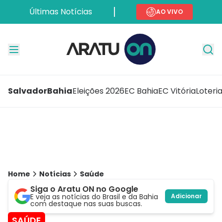
Últimas Notícias
AO VIVO
Salvador
Bahia
Eleições 2026
EC Bahia
EC Vitória
Loteri
Home
Notícias
Saúde
Siga o Aratu ON no Google
E veja as notícias do Brasil e da Bahia
Adicionar
com destaque nas suas buscas.
SAÚDE