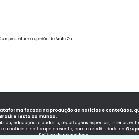
ão representam a opinião do Aratu On.
lataforma focada na produção de notícias e conteúdos, q
Brasil e resto do mundo.
ública, educação, cidadania, reportagens especiais, interior, ent
ia e a notícia é no tempo presente, com a credibilidade do
Grupo
Política de privacidade