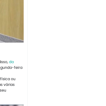
isso,
da
egunda-feira
ísica ou
s várias
 seu