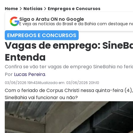
Home
Notícias
Empregos e Concursos
Siga o Aratu ON no Google
E veja as notícias do Brasil e da Bahia com destaque n
EMPREGOS E CONCURSOS
Vagas de emprego: SineBa
Entenda
Confira se vão ter vagas de emprego SineBahia no fer
Por
Lucas Pereira
.
03/06/2026 19h43
Atualizado em:
03/06/2026 20h10
Com o feriado de Corpus Christi nessa quinta-feira (
SineBahia vai funcionar ou não?