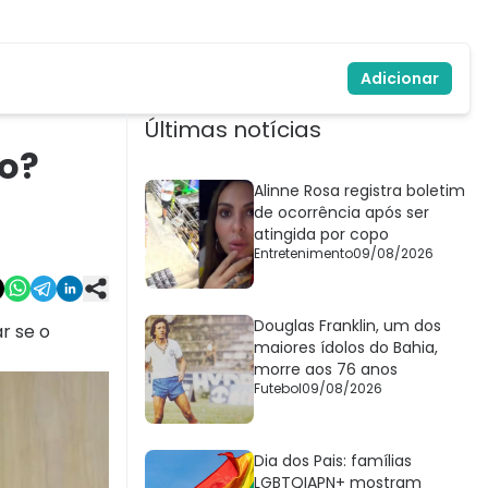
Adicionar
Últimas notícias
do?
Alinne Rosa registra boletim
de ocorrência após ser
atingida por copo
Entretenimento
09/08/2026
Douglas Franklin, um dos
r se o
maiores ídolos do Bahia,
morre aos 76 anos
Futebol
09/08/2026
Dia dos Pais: famílias
LGBTQIAPN+ mostram