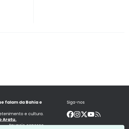
ue falam da Bahia e
Siga-nos
retenimento e cultura.
 Aratu.
Anuncie conosco