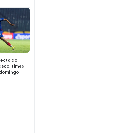
pecto do
asco; times
 domingo