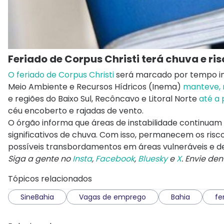
Feriado de Corpus Christi terá chuva e r
O feriado de Corpus Christi
será marcado por tempo inst
Meio Ambiente e Recursos Hídricos (Inema)
manteve, n
e regiões do Baixo Sul, Recôncavo e Litoral Norte
até a 
céu encoberto e rajadas de vento.
O órgão informa que áreas de instabilidade continuam
significativos de chuva. Com isso, permanecem os risc
possíveis transbordamentos em áreas vulneráveis e des
Siga a gente no
Insta
,
Facebook
,
Bluesky
e
X
. Envie de
Tópicos relacionados
SineBahia
Vagas de emprego
Bahia
fe