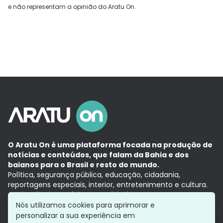
e não representam a opinião do Aratu On.
O Aratu On é uma plataforma focada na produção de
notícias e conteúdos, que falam da Bahia e dos
baianos para o Brasil e resto do mundo.
Política, segurança pública, educação, cidadania,
reportagens especiais, interior, entretenimento e cultura.
Aqui, tudo vira notícia e a notícia é no tempo presente,
com a credibilidade do
Grupo Aratu.
Nós utilizamos cookies para aprimorar e
Grupo Aratu
Política de privacidade
Anuncie conosco
personalizar a sua experiência em