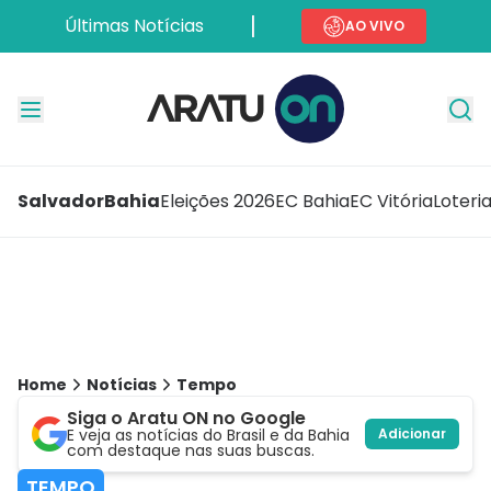
Últimas Notícias
AO VIVO
Salvador
Bahia
Eleições 2026
EC Bahia
EC Vitória
Loteri
Home
Notícias
Tempo
Siga o Aratu ON no Google
E veja as notícias do Brasil e da Bahia
Adicionar
com destaque nas suas buscas.
TEMPO