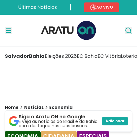
Últimas Notícias
AO VIVO
Salvador
Bahia
Eleições 2026
EC Bahia
EC Vitória
Loteri
Home
Notícias
Economia
Siga o Aratu ON no Google
E veja as notícias do Brasil e da Bahia
Adicionar
com destaque nas suas buscas.
ECONOMIA
CIDADANIA
ESPECIAIS