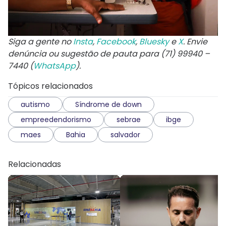
Siga a gente no
Insta
,
Facebook
,
Bluesky
e
X
. Envie
denúncia ou sugestão de pauta para (71) 99940 –
7440 (
WhatsApp
).
Tópicos relacionados
autismo
Síndrome de down
empreedendorismo
sebrae
ibge
maes
Bahia
salvador
Relacionadas