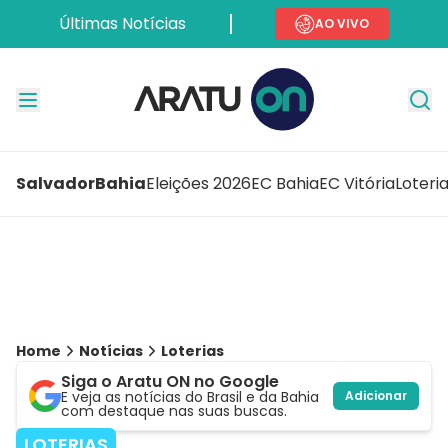
Últimas Notícias
AO VIVO
Salvador
Bahia
Eleições 2026
EC Bahia
EC Vitória
Loteri
Home
Notícias
Loterias
Siga o Aratu ON no Google
E veja as notícias do Brasil e da Bahia
Adicionar
com destaque nas suas buscas.
LOTERIAS