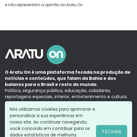
e não representam a opinião do Aratu On.
O Aratu On é uma plataforma focada na produção de
notícias e conteúdos, que falam da Bahia e dos
baianos para o Brasil e resto do mundo.
Política, segurança pública, educação, cidadania,
reportagens especiais, interior, entretenimento e cultura.
Aqui, tudo vira notícia e a notícia é no tempo presente,
com a credibilidade do
Grupo Aratu.
Nós utilizamos cookies para aprimorar e
Grupo Aratu
Política de privacidade
Anuncie conosco
personalizar a sua experiência em
nosso site. Ao continuar navegando,
você concorda em contribuir para os
FECHAR
dados estatísticos de melhoria.