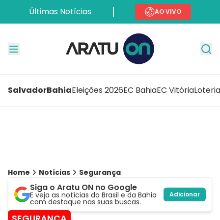
Últimas Notícias
AO VIVO
Salvador
Bahia
Eleições 2026
EC Bahia
EC Vitória
Loteri
Home
Notícias
Segurança
Siga o Aratu ON no Google
E veja as notícias do Brasil e da Bahia
Adicionar
com destaque nas suas buscas.
SEGURANÇA