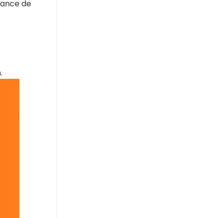
hance de
.