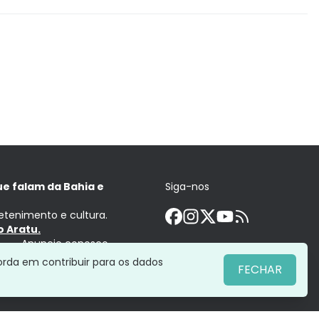
ue falam da Bahia e
Siga-nos
retenimento e cultura.
 Aratu.
Anuncie conosco
orda em contribuir para os dados
FECHAR