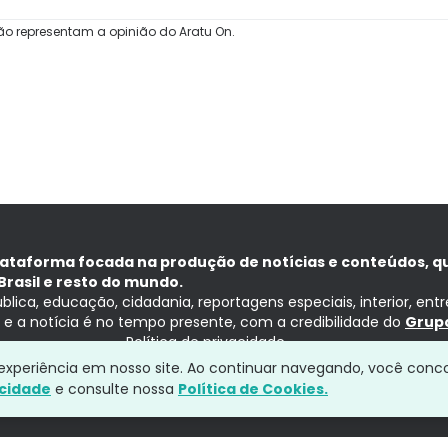
ão representam a opinião do Aratu On.
lataforma focada na produção de notícias e conteúdos, q
Brasil e resto do mundo.
ública, educação, cidadania, reportagens especiais, interior, ent
ia e a notícia é no tempo presente, com a credibilidade do
Grupo
Política de privacidade
a experiência em nosso site. Ao continuar navegando, você conc
acidade
e consulte nossa
Política de Cookies.