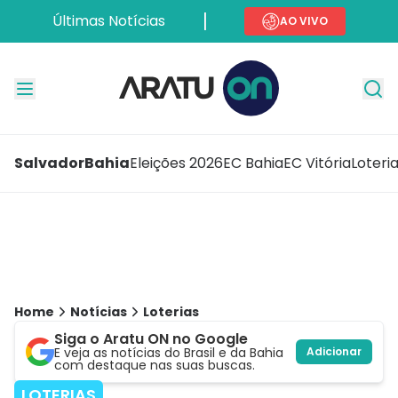
Últimas Notícias
AO VIVO
Salvador
Bahia
Eleições 2026
EC Bahia
EC Vitória
Loteri
Home
Notícias
Loterias
Siga o Aratu ON no Google
E veja as notícias do Brasil e da Bahia
Adicionar
com destaque nas suas buscas.
LOTERIAS