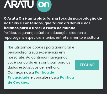
O Aratu On é uma plataforma focada na produção de
notícias e conteúdos, que falam da Bahia e dos
baianos para o Brasil e resto do mundo.
Política, segurança pública, educação, cidadania,
reportagens especiais, interior, entretenimento e cultura.
Aqui, tudo vira notícia e a notícia é no tempo presente,
com a credibilidade do
Grupo Aratu.
Nós utilizamos cookies para aprimorar e
Grupo Aratu
Política de privacidade
Anuncie conosco
personalizar a sua experiência em
nosso site. Ao continuar navegando,
você concorda em contribuir para os
FECHAR
dados estatísticos de melhoria.
Siga-nos
Conheça nossa
Política de
Privacidade
e consulte nossa
Política
de Cookies.