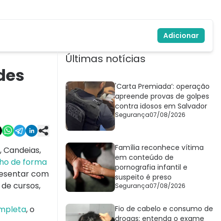
Adicionar
Últimas notícias
des
'Carta Premiada’: operação
apreende provas de golpes
contra idosos em Salvador
Segurança
07/08/2026
Família reconhece vítima
, Candeias,
em conteúdo de
lho de forma
pornografia infantil e
resentar com
suspeito é preso
 de cursos,
Segurança
07/08/2026
ompleta
, o
Fio de cabelo e consumo de
drogas; entenda o exame