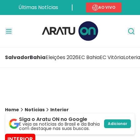
Últimas Notícias
AO VIVO
Salvador
Bahia
Eleições 2026
EC Bahia
EC Vitória
Loteri
Home
Notícias
Interior
Siga o Aratu ON no Google
E veja as notícias do Brasil e da Bahia
Adicionar
com destaque nas suas buscas.
INTERIOR