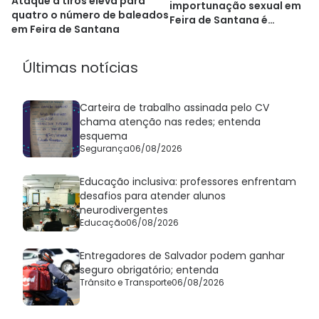
Ataque a tiros eleva para
importunação sexual em
quatro o número de baleados
Feira de Santana é
em Feira de Santana
transferido de presídio
Últimas notícias
Carteira de trabalho assinada pelo CV
chama atenção nas redes; entenda
esquema
Segurança
06/08/2026
Educação inclusiva: professores enfrentam
desafios para atender alunos
neurodivergentes
Educação
06/08/2026
Entregadores de Salvador podem ganhar
seguro obrigatório; entenda
Trânsito e Transporte
06/08/2026