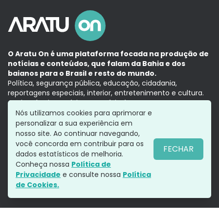
O Aratu On é uma plataforma focada na produção de
notícias e conteúdos, que falam da Bahia e dos
baianos para o Brasil e resto do mundo.
Política, segurança pública, educação, cidadania,
reportagens especiais, interior, entretenimento e cultura.
Aqui, tudo vira notícia e a notícia é no tempo presente,
com a credibilidade do
Grupo Aratu.
Nós utilizamos cookies para aprimorar e
Grupo Aratu
Política de privacidade
Anuncie conosco
personalizar a sua experiência em
nosso site. Ao continuar navegando,
você concorda em contribuir para os
FECHAR
dados estatísticos de melhoria.
Siga-nos
Conheça nossa
Política de
Privacidade
e consulte nossa
Política
de Cookies.