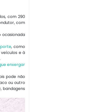
los, com 290
condutor, com
o ocasionada
 porte
, como
veículos e à
.
gue enxergar
ois pode não
aco ou outro
), bandagens