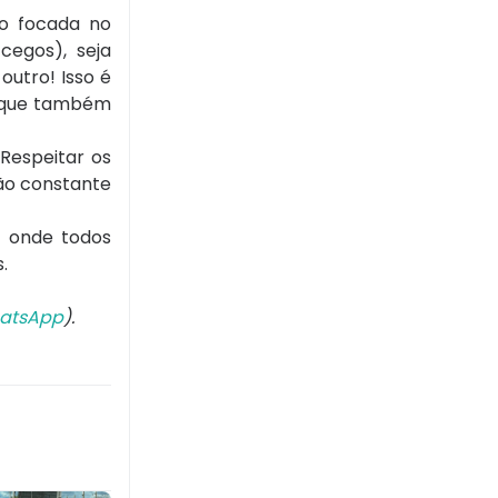
no focada no
cegos), seja
outro! Isso é
a que também
Respeitar os
ção constante
, onde todos
.
atsApp
).