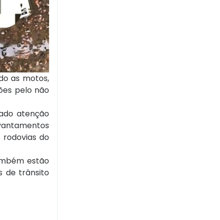
do as motos,
ções pelo não
cado atenção
evantamentos
s rodovias do
também estão
s de trânsito