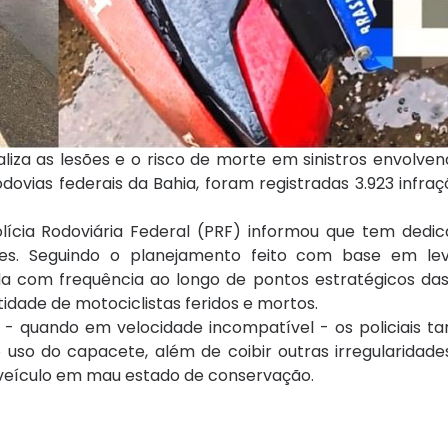
iza as lesões e o risco de morte em sinistros envolven
dovias federais da Bahia, foram registradas 3.923 infra
olícia Rodoviária Federal (PRF) informou que tem dedi
ares. Seguindo o planejamento feito com base em l
izada com frequência ao longo de pontos estratégicos da
idade de motociclistas feridos e mortos.
os - quando em velocidade incompatível - os policiais 
 uso do capacete, além de coibir outras irregularidade
o veículo em mau estado de conservação.