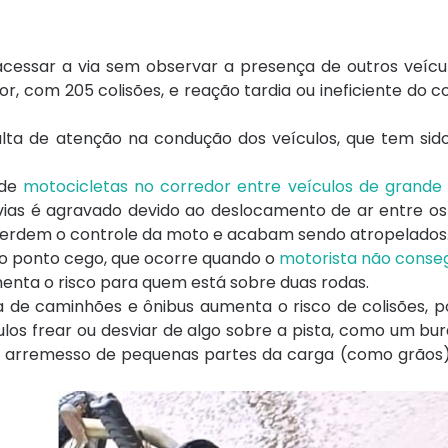
 acessar a via sem observar a presença de outros veícu
or, com 205 colisões, e reação tardia ou ineficiente do 
alta de atenção na condução dos veículos, que tem sid
 de
motocicletas no corredor entre veículos de grande
as é agravado devido ao deslocamento de ar entre os 
 perdem o controle da moto e acabam sendo atropelados
elo ponto cego, que ocorre quando o
motorista não conse
menta o risco para quem está sobre duas rodas.
 de caminhões e ônibus aumenta o risco de colisões, p
os frear ou desviar de algo sobre a pista, como um bur
e arremesso de pequenas partes da carga (como grãos