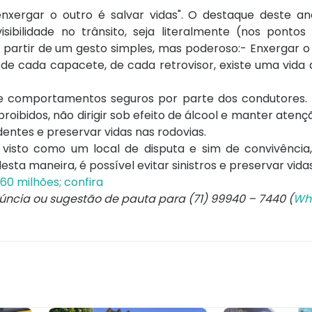
nxergar o outro é salvar vidas". O destaque deste a
sibilidade no trânsito, seja literalmente (nos pontos 
a partir de um gesto simples, mas poderoso:- Enxergar o 
s de cada capacete, de cada retrovisor, existe uma vid
de comportamentos seguros por parte dos condutores. 
proibidos, não dirigir sob efeito de álcool e manter aten
dentes e preservar vidas nas rodovias.
r visto como um local de disputa e sim de convivência
sta maneira, é possível evitar sinistros e preservar vidas
0 milhões; confira
núncia ou sugestão de pauta para (71) 99940 – 7440 (
Wh