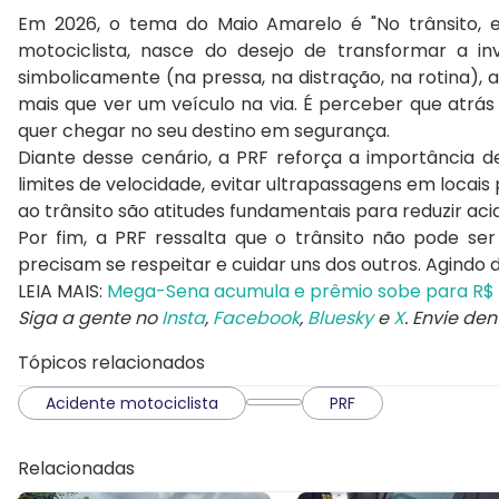
Em 2026, o tema do Maio Amarelo é "No trânsito, e
motociclista, nasce do desejo de transformar a invi
simbolicamente (na pressa, na distração, na rotina), 
mais que ver um veículo na via. É perceber que atrá
quer chegar no seu destino em segurança.
Diante desse cenário, a PRF reforça a importância 
limites de velocidade, evitar ultrapassagens em locais 
ao trânsito são atitudes fundamentais para reduzir aci
Por fim, a PRF ressalta que o trânsito não pode se
precisam se respeitar e cuidar uns dos outros. Agindo de
LEIA MAIS:
Mega-Sena acumula e prêmio sobe para R$ 6
Siga a gente no
Insta
,
Facebook
,
Bluesky
e
X
. Envie de
Tópicos relacionados
Acidente motociclista
PRF
Relacionadas