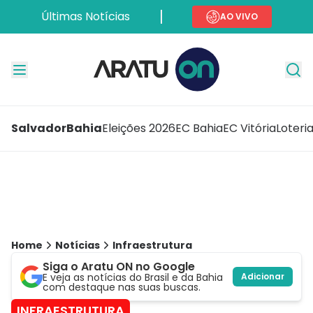
Últimas Notícias
AO VIVO
Salvador
Bahia
Eleições 2026
EC Bahia
EC Vitória
Loteri
Home
Notícias
Infraestrutura
Siga o Aratu ON no Google
E veja as notícias do Brasil e da Bahia
Adicionar
com destaque nas suas buscas.
INFRAESTRUTURA