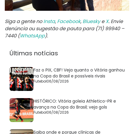
Siga a gente no
Insta
,
Facebook
,
Bluesky
e
X
. Envie
denúncia ou sugestão de pauta para (71) 99940 –
7440 (
WhatsApp
).
Últimas notícias
Faz o PIX, CBF! Veja quanto o Vitória ganhou
na Copa do Brasil e possíveis rivais
Futebol
06/08/2026
HISTÓRICO: Vitória goleia Athletico-PR e
avança na Copa do Brasil; veja gols
Futebol
06/08/2026
Saiba onde e porque clínicas de