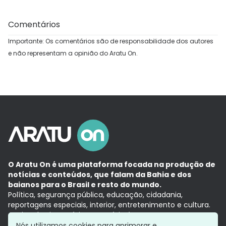
Comentários
Importante: Os comentários são de responsabilidade dos autores
e não representam a opinião do Aratu On.
O Aratu On é uma plataforma focada na produção de
notícias e conteúdos, que falam da Bahia e dos
baianos para o Brasil e resto do mundo.
Política, segurança pública, educação, cidadania,
reportagens especiais, interior, entretenimento e cultura.
Aqui, tudo vira notícia e a notícia é no tempo presente,
com a credibilidade do
Grupo Aratu.
Nós utilizamos cookies para aprimorar e