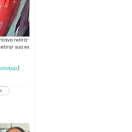
tava retirá-
tirar sua ex
atsApp
).
r