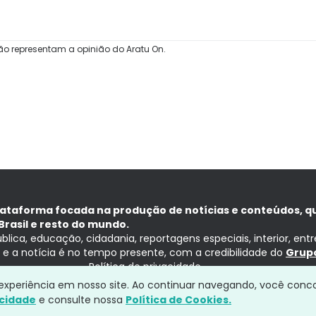
ão representam a opinião do Aratu On.
lataforma focada na produção de notícias e conteúdos, q
Brasil e resto do mundo.
ública, educação, cidadania, reportagens especiais, interior, ent
ia e a notícia é no tempo presente, com a credibilidade do
Grupo
Política de privacidade
a experiência em nosso site. Ao continuar navegando, você conc
acidade
e consulte nossa
Política de Cookies.