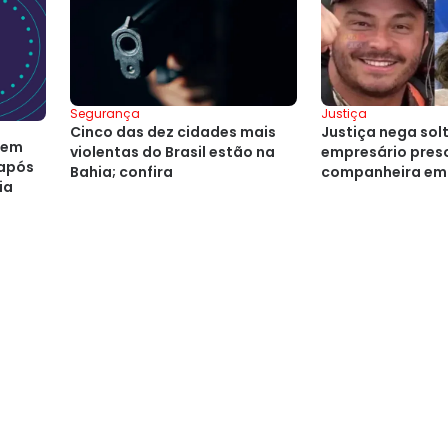
Segurança
Justiça
Cinco das dez cidades mais
Justiça nega sol
 em
violentas do Brasil estão na
empresário preso
 após
Bahia; confira
companheira em 
ia
Salvador