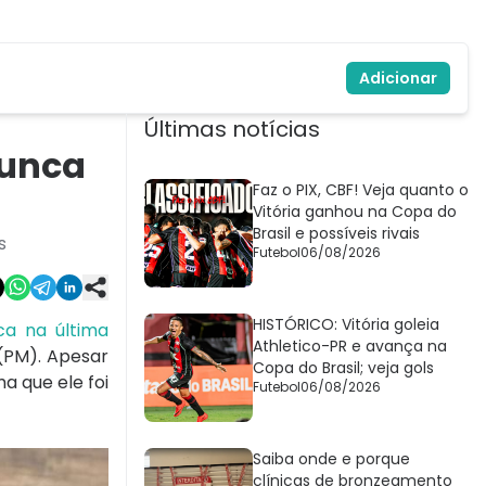
Adicionar
Últimas notícias
nunca
Faz o PIX, CBF! Veja quanto o
Vitória ganhou na Copa do
Brasil e possíveis rivais
s
Futebol
06/08/2026
HISTÓRICO: Vitória goleia
ca na última
Athletico-PR e avança na
 (PM). Apesar
Copa do Brasil; veja gols
a que ele foi
Futebol
06/08/2026
Saiba onde e porque
clínicas de bronzeamento