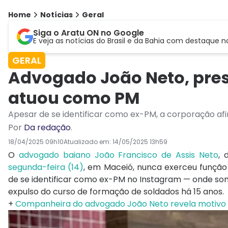
Home
Notícias
Geral
Siga o Aratu ON no Google
E veja as notícias do Brasil e da Bahia com destaque n
GERAL
Advogado João Neto, pre
atuou como PM
Apesar de se identificar como ex-PM, a corporação afi
Por
Da redação
.
18/04/2025 09h10
Atualizado em:
14/05/2025 13h59
O
advogado baiano João Francisco de Assis Neto
, 
segunda-feira (14)
, em Maceió, nunca exerceu função c
de se identificar como ex-PM no Instagram — onde som
expulso do curso de formação de soldados há 15 anos.
+
Companheira do advogado João Neto revela motivo 