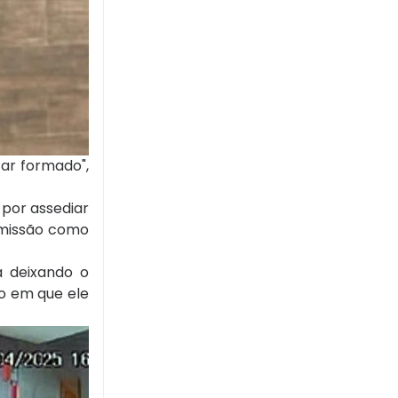
tar formado",
 por assediar
emissão como
a deixando o
 em que ele