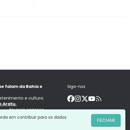
ue falam da Bahia e
Siga-nos
retenimento e cultura.
 Aratu.
Anuncie conosco
orda em contribuir para os dados
FECHAR