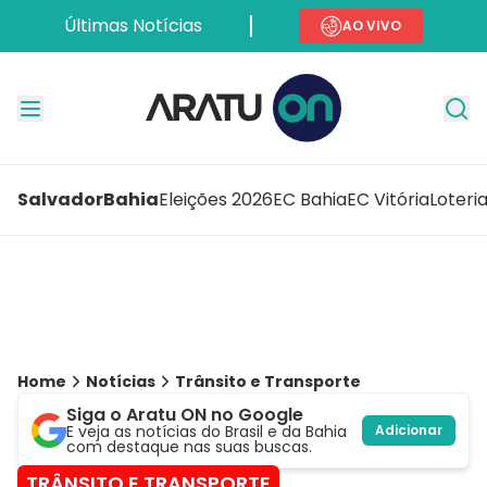
Últimas Notícias
AO VIVO
Salvador
Bahia
Eleições 2026
EC Bahia
EC Vitória
Loteri
Home
Notícias
Trânsito e Transporte
Siga o Aratu ON no Google
E veja as notícias do Brasil e da Bahia
Adicionar
com destaque nas suas buscas.
TRÂNSITO E TRANSPORTE