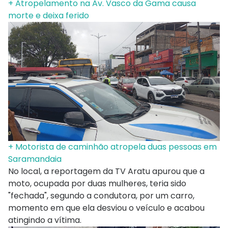
+ Atropelamento na Av. Vasco da Gama causa
morte e deixa ferido
+ Motorista de caminhão atropela duas pessoas em
Saramandaia
No local, a reportagem da TV Aratu apurou que a
moto, ocupada por duas mulheres, teria sido
"fechada", segundo a condutora, por um carro,
momento em que ela desviou o veículo e acabou
atingindo a vítima.