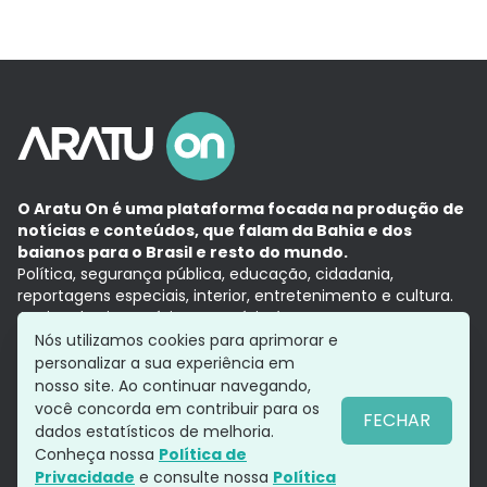
O Aratu On é uma plataforma focada na produção de
notícias e conteúdos, que falam da Bahia e dos
baianos para o Brasil e resto do mundo.
Política, segurança pública, educação, cidadania,
reportagens especiais, interior, entretenimento e cultura.
Aqui, tudo vira notícia e a notícia é no tempo presente,
com a credibilidade do
Grupo Aratu.
Nós utilizamos cookies para aprimorar e
Grupo Aratu
Política de privacidade
Anuncie conosco
personalizar a sua experiência em
nosso site. Ao continuar navegando,
você concorda em contribuir para os
FECHAR
dados estatísticos de melhoria.
Siga-nos
Conheça nossa
Política de
Privacidade
e consulte nossa
Política