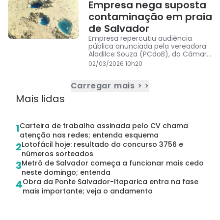
Empresa nega suposta
contaminação em praia
de Salvador
Empresa repercutiu audiência
pública anunciada pela vereadora
Aladilce Souza (PCdoB), da Câmara
de Salvador, para apurar a possível
02/03/2026 10h20
contaminação na praia de São
Tomé de Paripe
Carregar mais > >
Mais lidas
Carteira de trabalho assinada pelo CV chama
1
atenção nas redes; entenda esquema
Lotofácil hoje: resultado do concurso 3756 e
2
números sorteados
Metrô de Salvador começa a funcionar mais cedo
3
neste domingo; entenda
Obra da Ponte Salvador-Itaparica entra na fase
4
mais importante; veja o andamento