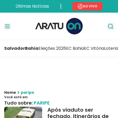
Últimas Notícias
AO VIVO
Salvador
Bahia
Eleições 2026
EC Bahia
EC Vitória
Loteri
Home
paripe
Você está em
Tudo sobre:
PARIPE
Após viaduto ser
fechado, itinerários de