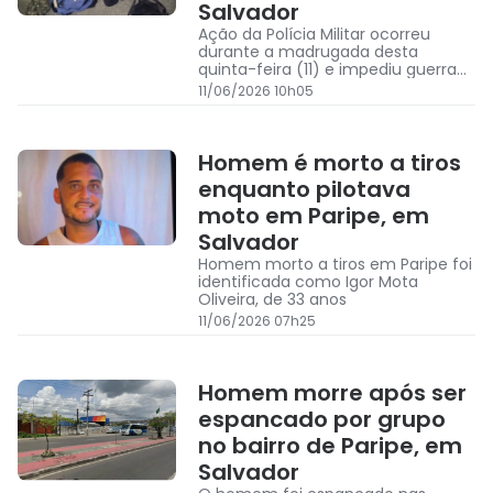
Salvador
Ação da Polícia Militar ocorreu
durante a madrugada desta
quinta-feira (11) e impediu guerra
de fogos entre grupos rivais em
11/06/2026 10h05
Paripe
Homem é morto a tiros
enquanto pilotava
moto em Paripe, em
Salvador
Homem morto a tiros em Paripe foi
identificada como Igor Mota
Oliveira, de 33 anos
11/06/2026 07h25
Homem morre após ser
espancado por grupo
no bairro de Paripe, em
Salvador