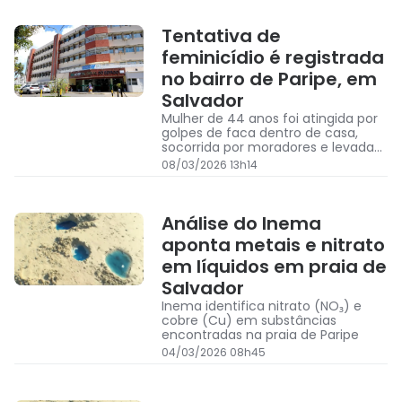
Tentativa de
feminicídio é registrada
no bairro de Paripe, em
Salvador
Mulher de 44 anos foi atingida por
golpes de faca dentro de casa,
socorrida por moradores e levada
ao Hospital Geral do Estado
08/03/2026 13h14
Análise do Inema
aponta metais e nitrato
em líquidos em praia de
Salvador
Inema identifica nitrato (NO₃) e
cobre (Cu) em substâncias
encontradas na praia de Paripe
04/03/2026 08h45