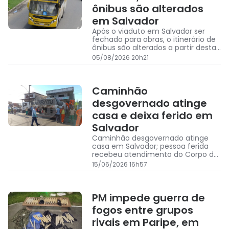
ônibus são alterados
em Salvador
Após o viaduto em Salvador ser
fechado para obras, o itinerário de
ônibus são alterados a partir desta
quinta-feira e sem previsão de
05/08/2026 20h21
retorno
Caminhão
desgovernado atinge
casa e deixa ferido em
Salvador
Caminhão desgovernado atinge
casa em Salvador; pessoa ferida
recebeu atendimento do Corpo de
Bombeiros
15/06/2026 16h57
PM impede guerra de
fogos entre grupos
rivais em Paripe, em