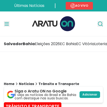
Últimas Notícias
AO VIVO
Salvador
Bahia
Eleições 2026
EC Bahia
EC Vitória
Loteri
Home
Notícias
Trânsito e Transporte
Siga o Aratu ON no Google
E veja as notícias do Brasil e da Bahia
Adicionar
com destaque nas suas buscas.
TRÂNSITO E TRANSPORTE