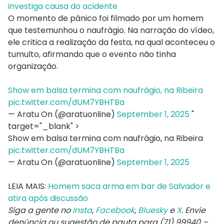
investiga causa do acidente
O momento de pânico foi filmado por um homem
que testemunhou o naufrágio. Na narração do vídeo,
ele critica a realização da festa, na qual aconteceu o
tumulto, afirmando que o evento não tinha
organização.
Show em balsa termina com naufrágio, na Ribeira
pic.twitter.com/dUM7YBHTBa
— Aratu On (@aratuonline)
September 1, 2025
"
target="_blank" >
Show em balsa termina com naufrágio, na Ribeira
pic.twitter.com/dUM7YBHTBa
— Aratu On (@aratuonline)
September 1, 2025
LEIA MAIS:
Homem saca arma em bar de Salvador e
atira após discussão
Siga a gente no
Insta
,
Facebook
,
Bluesky
e
X
. Envie
denúncia ou sugestão de pauta para (71) 99940 –