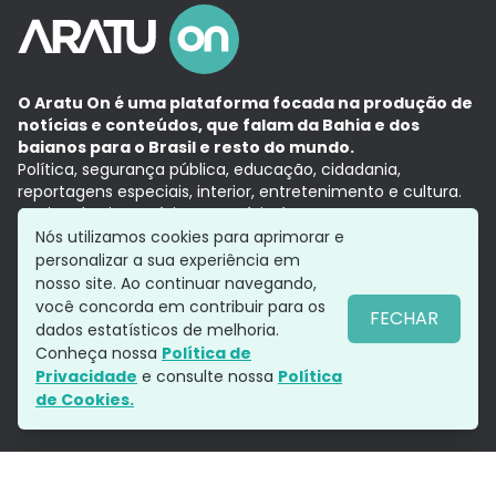
O Aratu On é uma plataforma focada na produção de
notícias e conteúdos, que falam da Bahia e dos
baianos para o Brasil e resto do mundo.
Política, segurança pública, educação, cidadania,
reportagens especiais, interior, entretenimento e cultura.
Aqui, tudo vira notícia e a notícia é no tempo presente,
com a credibilidade do
Grupo Aratu.
Nós utilizamos cookies para aprimorar e
Grupo Aratu
Política de privacidade
Anuncie conosco
personalizar a sua experiência em
nosso site. Ao continuar navegando,
você concorda em contribuir para os
FECHAR
dados estatísticos de melhoria.
Siga-nos
Conheça nossa
Política de
Privacidade
e consulte nossa
Política
de Cookies.