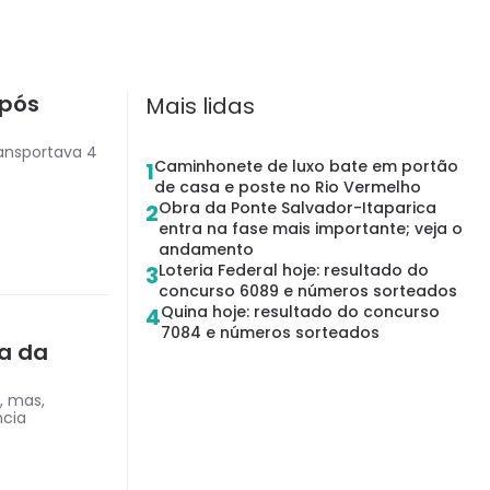
após
Mais lidas
ansportava 4
Caminhonete de luxo bate em portão
1
de casa e poste no Rio Vermelho
Obra da Ponte Salvador-Itaparica
2
entra na fase mais importante; veja o
andamento
Loteria Federal hoje: resultado do
3
concurso 6089 e números sorteados
Quina hoje: resultado do concurso
4
7084 e números sorteados
ia da
, mas,
ncia