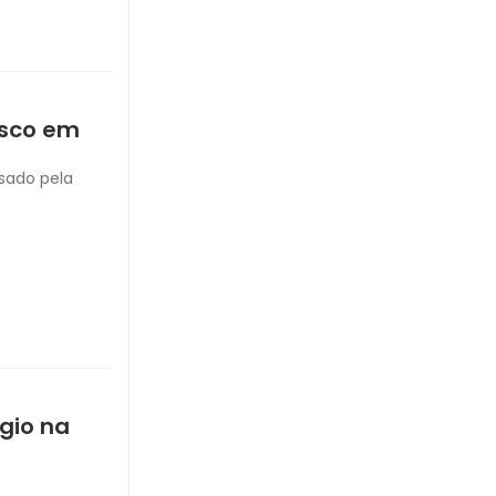
isco em
sado pela
gio na