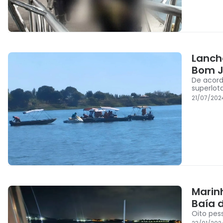
Lanch
Bom J
De acord
superlot
21/07/202
Marin
Baía 
Oito pes