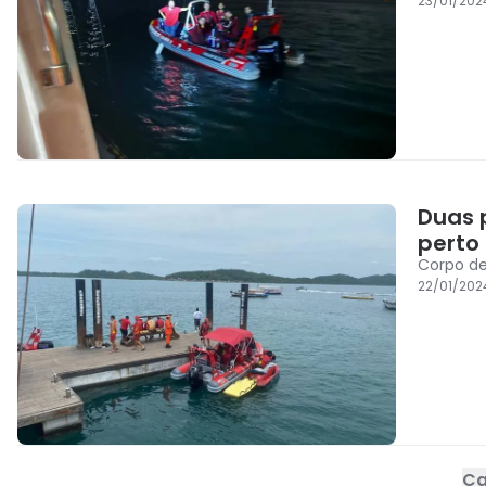
23/01/202
Duas 
perto
Corpo de
22/01/202
Ca