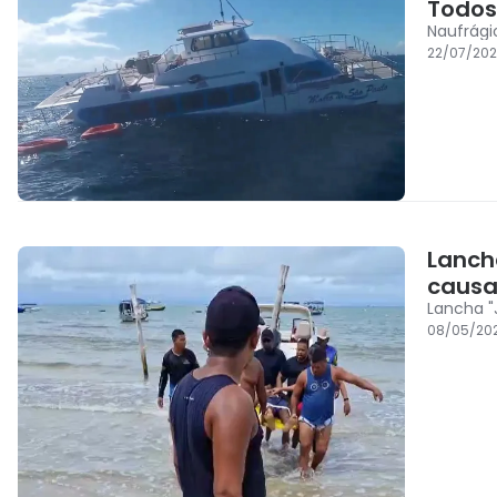
Todos
Naufrági
22/07/202
Lanch
causa
Lancha "
08/05/20