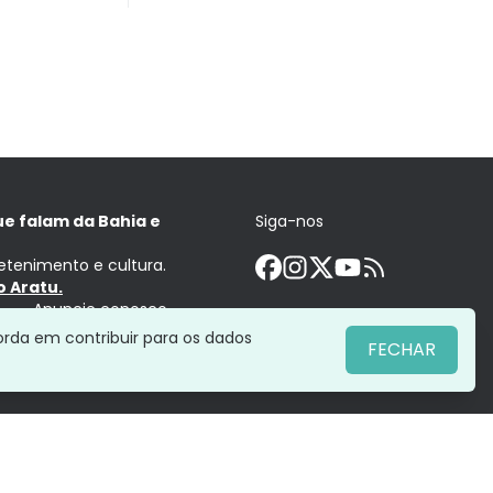
ue falam da Bahia e
Siga-nos
retenimento e cultura.
 Aratu.
Anuncie conosco
orda em contribuir para os dados
FECHAR