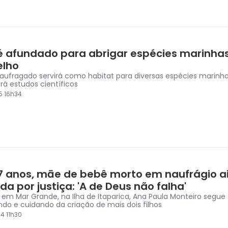
 é afundado para abrigar espécies marinhas
lho
naufragado servirá como habitat para diversas espécies marinh
rá estudos científicos
5 16h34
7 anos, māe de bebê morto em naufrágio a
a por justiça: 'A de Deus não falha'
em Mar Grande, na Ilha de Itaparica, Ana Paula Monteiro segue 
ndo e cuidando da criação de mais dois filhos
4 11h30