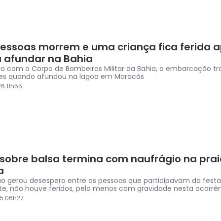
pessoas morrem e uma criança fica ferida 
 afundar na Bahia
o com o Corpo de Bombeiros Militar da Bahia, a embarcação tr
es quando afundou na lagoa em Maracás
6 11h55
 sobre balsa termina com naufrágio na pra
a
ão gerou desespero entre as pessoas que participavam da festa
te, não houve feridos, pelo menos com gravidade nesta ocorrê
5 06h27