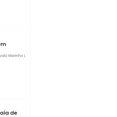
sem
alo Marinho I,
aía de