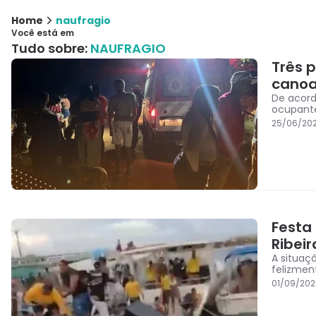
Home
naufragio
Você está em
Tudo sobre:
NAUFRAGIO
Três 
canoa
De acord
ocupant
25/06/202
Festa
Ribeir
A situaç
felizmen
01/09/202