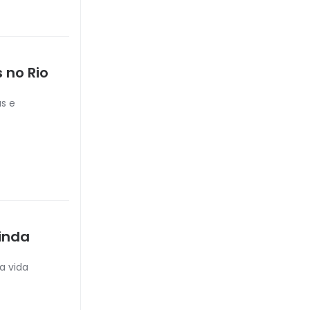
 no Rio
as e
inda
a vida