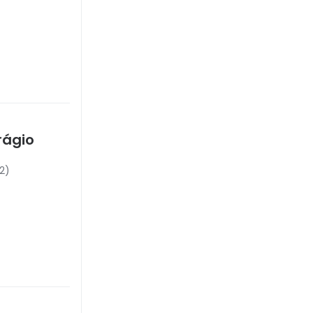
rágio
2)