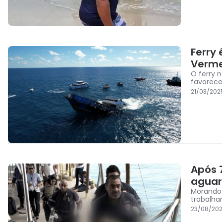
Ferry
Verme
O ferry 
favorece
21/03/202
Após 
aguard
Morando 
trabalha
23/08/202