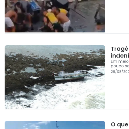
Tragé
inden
Em meio 
pouco se
26/08/202
O que