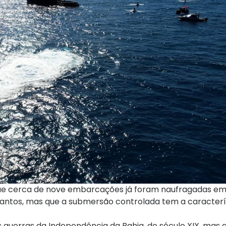
 que cerca de nove embarcações já foram naufragadas em
Santos, mas que a submersão controlada tem a caracterí
s guerras da Independência da Bahia, do século XIX, mas