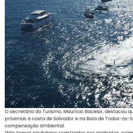
O secretário do Turismo, Maurício Bacelar, destacou
próximas à costa de Salvador e na Baía de Todos-os-
compensação ambiental.
“Nós temos naufrágios registrados por acidentes, pela