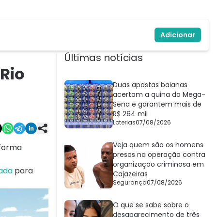
Adicionar
Últimas notícias
Rio
Duas apostas baianas
acertam a quina da Mega-
Sena e garantem mais de
R$ 264 mil
Loterias
07/08/2026
Veja quem são os homens
 forma
presos na operação contra
organização criminosa em
nada
para
Cajazeiras
Segurança
07/08/2026
O que se sabe sobre o
desaparecimento de três