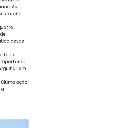
bano. As
ossam, em
quatro
 de
utico desde
tá todo
 importante
ergulhar em
última ação,
 a