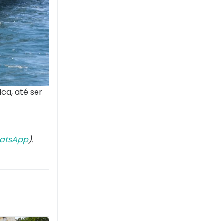
ca, até ser
atsApp
).