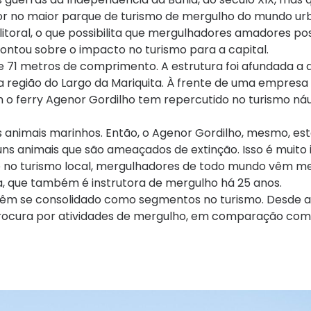
r no maior parque de turismo de mergulho do mundo ur
itoral, o que possibilita que mergulhadores amadores p
contou sobre o impacto no turismo para a capital.
1 metros de comprimento. A estrutura foi afundada a 
a região do Largo da Mariquita. À frente de uma empresa
 o ferry Agenor Gordilho tem repercutido no turismo ná
os animais marinhos. Então, o Agenor Gordilho, mesmo, es
ns animais que são ameaçados de extinção. Isso é muito
e no turismo local, mergulhadores de todo mundo vêm m
ia, que também é instrutora de mergulho há 25 anos.
têm se consolidado como segmentos no turismo. Desde a 
rocura por atividades de mergulho, em comparação com