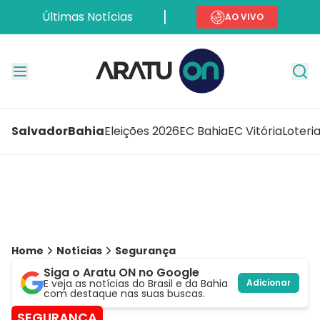
Últimas Notícias
AO VIVO
Salvador
Bahia
Eleições 2026
EC Bahia
EC Vitória
Loteri
Home
Notícias
Segurança
Siga o Aratu ON no Google
E veja as notícias do Brasil e da Bahia
Adicionar
com destaque nas suas buscas.
SEGURANÇA