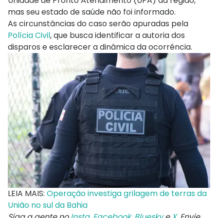
Unidade de Pronto Atendimento (UPA) da região,
mas seu estado de saúde não foi informado.
As circunstâncias do caso serão apuradas pela
Polícia Civil
, que busca identificar a autoria dos
disparos e esclarecer a dinâmica da ocorrência.
LEIA MAIS:
Operação investiga grilagem de terras da
União no sul da Bahia
Siga a gente no
Insta
,
Facebook
,
Bluesky
e
X
. Envie