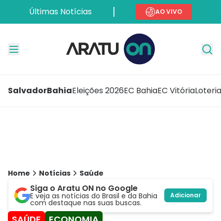
Últimas Notícias
AO VIVO
Salvador
Bahia
Eleições 2026
EC Bahia
EC Vitória
Loteri
Home
Notícias
Saúde
Siga o Aratu ON no Google
E veja as notícias do Brasil e da Bahia
Adicionar
com destaque nas suas buscas.
SAÚDE
ECONOMIA