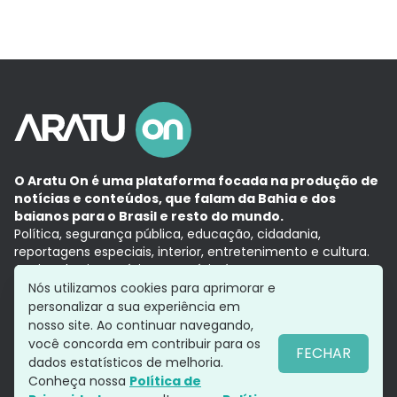
O Aratu On é uma plataforma focada na produção de
notícias e conteúdos, que falam da Bahia e dos
baianos para o Brasil e resto do mundo.
Política, segurança pública, educação, cidadania,
reportagens especiais, interior, entretenimento e cultura.
Aqui, tudo vira notícia e a notícia é no tempo presente,
com a credibilidade do
Grupo Aratu.
Nós utilizamos cookies para aprimorar e
Grupo Aratu
Política de privacidade
Anuncie conosco
personalizar a sua experiência em
nosso site. Ao continuar navegando,
você concorda em contribuir para os
FECHAR
dados estatísticos de melhoria.
Siga-nos
Conheça nossa
Política de