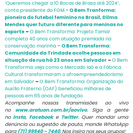
‘Queremos chegar a 10 Bocas de Brasa até 2024’,
conta presidente da FGM
–
O Bem Tranforma:
pioneira do futebol feminino no Brasil, Dilma
Mendes quer futuro diferente para meninas no
esporte
–
O Bem Transforma: Projeto Tamar
completa 40 anos com atuação premiada na
conservação marinha
–
O Bem Transforma:
Comunidade da Trindade acolhe pessoas em
situação de rua há 23 anos em Salvador
–
O Bem
Transforma: veja como o Mercado Iaô e a Fábrica
Cultural transformaram o afroempreendedorismo
em Salvador
–
O Bem Transforma: Organização do
Auxílio Fraterno (OAF) beneficiou milhares de
pessoas em 65 anos de fundação
Acompanhe nossas transmissões ao vivo
no
www.aratuon.com.br/aovivo
. Siga a gente
no
Insta
,
Facebook
e
Twitter
. Quer mandar uma
denúncia ou sugestão de pauta, mande WhatsApp
para
(71) 99940 – 7440
. Nos insira nos seus grupos!