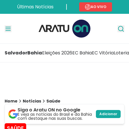
Últimas Notícias
AO VIVO
Salvador
Bahia
Eleições 2026
EC Bahia
EC Vitória
Loteri
Home
Notícias
Saúde
Siga o Aratu ON no Google
E veja as notícias do Brasil e da Bahia
Adicionar
com destaque nas suas buscas.
SAÚDE