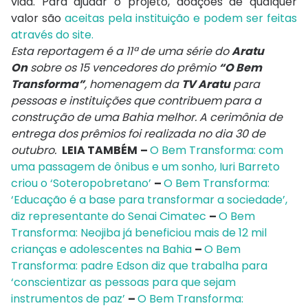
vida. Para ajudar o projeto, doações de qualquer
valor são
aceitas pela instituição e podem ser feitas
através do site.
Esta reportagem é a 11ª de uma série do
Aratu
On
sobre os 15 vencedores do prêmio
“O Bem
Transforma”
, homenagem da
TV Aratu
para
pessoas e instituições que contribuem para a
construção de uma Bahia melhor. A cerimônia de
entrega dos prêmios foi realizada no dia 30 de
outubro.
LEIA TAMBÉM
–
O Bem Transforma: com
uma passagem de ônibus e um sonho, Iuri Barreto
criou o ‘Soteropobretano’
–
O Bem Transforma:
‘Educação é a base para transformar a sociedade’,
diz representante do Senai Cimatec
–
O Bem
Transforma: Neojiba já beneficiou mais de 12 mil
crianças e adolescentes na Bahia
–
O Bem
Transforma: padre Edson diz que trabalha para
‘conscientizar as pessoas para que sejam
instrumentos de paz’
–
O Bem Transforma: