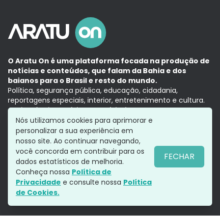
O Aratu On é uma plataforma focada na produção de
notícias e conteúdos, que falam da Bahia e dos
baianos para o Brasil e resto do mundo.
Política, segurança pública, educação, cidadania,
reportagens especiais, interior, entretenimento e cultura.
Aqui, tudo vira notícia e a notícia é no tempo presente,
com a credibilidade do
Grupo Aratu.
Nós utilizamos cookies para aprimorar e
Grupo Aratu
Política de privacidade
Anuncie conosco
personalizar a sua experiência em
nosso site. Ao continuar navegando,
você concorda em contribuir para os
FECHAR
dados estatísticos de melhoria.
Siga-nos
Conheça nossa
Política de
Privacidade
e consulte nossa
Política
de Cookies.