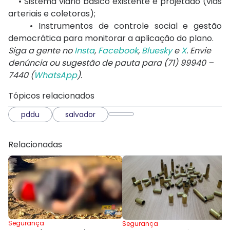
• Sistema viário básico existente e projetado (vias
arteriais e coletoras);
• Instrumentos de controle social e gestão
democrática para monitorar a aplicação do plano.
Siga a gente no
Insta
,
Facebook
,
Bluesky
e
X
. Envie
denúncia ou sugestão de pauta para (71) 99940 –
7440 (
WhatsApp
).
Tópicos relacionados
pddu
salvador
Relacionadas
Segurança
Segurança