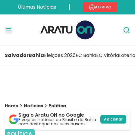
Últimas Notícias
AO VIVO
Salvador
Bahia
Eleições 2026
EC Bahia
EC Vitória
Loteri
Home
Notícias
Política
Siga o Aratu ON no Google
E veja as notícias do Brasil e da Bahia
Adicionar
com destaque nas suas buscas.
POLÍTICA