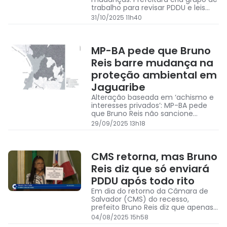
trabalho para revisar PDDU e leis
urbanísticas
31/10/2025 11h40
MP-BA pede que Bruno
Reis barre mudança na
proteção ambiental em
Jaguaribe
Alteração baseada em ‘achismo e
interesses privados’: MP-BA pede
que Bruno Reis não sancione
mudança na Louos que podem
29/09/2025 13h18
impactar área do Vale Encantado,
em Jaguaribe
CMS retorna, mas Bruno
Reis diz que só enviará
PDDU após todo rito
Em dia do retorno da Câmara de
Salvador (CMS) do recesso,
prefeito Bruno Reis diz que apenas
enviará PDDU após todo rito
04/08/2025 15h58