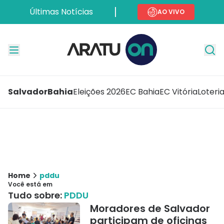
Últimas Notícias
AO VIVO
Salvador
Bahia
Eleições 2026
EC Bahia
EC Vitória
Loteri
Home
pddu
Você está em
Tudo sobre:
PDDU
Moradores de Salvador
participam de oficinas