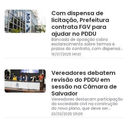
Com dispensa de
licitação, Prefeitura
contrata FGV para
ajudar no PDDU
Bancada de oposição cobra
esclarecimento sobre termos e
prazos do contrato, com dispensa
de licitação, de consultoria da FGV
16/07/2025 14h21
para elaboração do PDDU
Vereadores debatem
revisão do PDDU em
sessão na Câmara de
Salvador
Vereadores destacam participação
da sociedade civil na construção
do novo plano, que deve ser
enviado à Câmara em 2025
20/03/2025 12h05