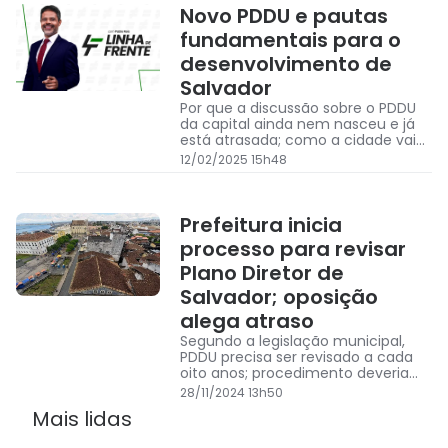
Novo PDDU e pautas
fundamentais para o
desenvolvimento de
Salvador
Por que a discussão sobre o PDDU
da capital ainda nem nasceu e já
está atrasada; como a cidade vai
evoluir se ainda não temos um
12/02/2025 15h48
consenso sobre o que ela quer ser
quando crescer?
Prefeitura inicia
processo para revisar
Plano Diretor de
Salvador; oposição
alega atraso
Segundo a legislação municipal,
PDDU precisa ser revisado a cada
oito anos; procedimento deveria
ter sido feito até junho desse ano
28/11/2024 13h50
Mais lidas