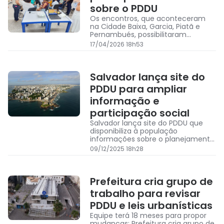
sobre o PDDU
Os encontros, que aconteceram
na Cidade Baixa, Garcia, Piatã e
Pernambués, possibilitaram
momentos de escuta da
17/04/2026 18h53
população que vivencia os desafios
cotidianos em cada localidade
Salvador lança site do
PDDU para ampliar
informação e
participação social
Salvador lança site do PDDU que
disponibiliza à população
informações sobre o planejamento
urbano do município e ampla
09/12/2025 18h28
participação social; confira
Prefeitura cria grupo de
trabalho para revisar
PDDU e leis urbanísticas
Equipe terá 18 meses para propor
mudanças: Prefeitura cria grupo de