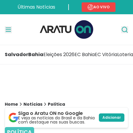
Últimas Notícias
AO VIVO
Salvador
Bahia
Eleições 2026
EC Bahia
EC Vitória
Loteri
Home
Notícias
Política
Siga o Aratu ON no Google
E veja as notícias do Brasil e da Bahia
Adicionar
com destaque nas suas buscas.
POLÍTICA