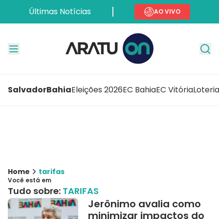
Últimas Notícias
AO VIVO
Salvador
Bahia
Eleições 2026
EC Bahia
EC Vitória
Loteri
Home
tarifas
Você está em
Tudo sobre:
TARIFAS
Jerônimo avalia como
minimizar impactos do