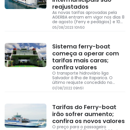
reajustados
As novas tarifas aprovadas pela
AGERBA entram em vigor nos dias 8
de agosto (Ferry e pedágios) e 10
de agosto (transporte
05/08/2023 10h50
intermunicipal)
Sistema ferry-boat
começa a operar com
tarifas mais caras;
confira valores
O transporte hidroviário liga
Salvador à Ilha de Itaparica. O
último reajuste concedido no
sistema foi autorizado em
01/08/2022 09h51
novembro de 2021.
Tarifas do Ferry-boat
irão sofrer aumento;
confira os novos valores
O preço para o passageiro