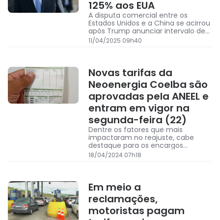
125% aos EUA
A disputa comercial entre os
Estados Unidos e a China se acirrou
após Trump anunciar intervalo de
90 dias na aplicação das tarifas de
11/04/2025 09h40
importação
Novas tarifas da
Neoenergia Coelba são
aprovadas pela ANEEL e
entram em vigor na
segunda-feira (22)
Dentre os fatores que mais
impactaram no reajuste, cabe
destaque para os encargos
setoriais e custos com transporte e
18/04/2024 07h18
aquisição de energia elétrica.
Em meio a
reclamações,
motoristas pagam