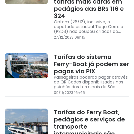
tarifas mais caras em
pedágios das BRs 116 e
324
Ontem (26/12), inclusive, o
deputado estadual Tiago Correia
(PSDB) não poupou críticas ao
novo aumento das tarifas de
27/12/2023 08h15
pedágio operadas pela ViaBahia e
defendeu a suspensão da
cobrança.
Tarifas do sistema
Ferry-Boat já podem ser
pagas via PIX
Passageiros poderão pagar através
de QR Codes disponibilizados nos
guichês dos terminais de São
Joaquim e Bom Despacho
09/11/2023 16h45
Tarifas do Ferry Boat,
pedágios e serviços de
transporte
intermunicipais são