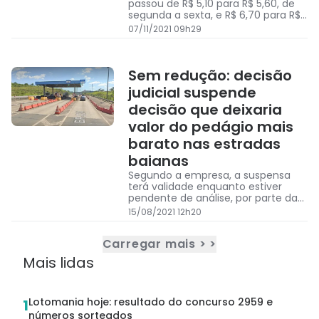
passou de R$ 5,10 para R$ 5,60, de
segunda a sexta, e R$ 6,70 para R$
7,40, nos fins de semana e
07/11/2021 09h29
feriados, o que corresponde a um
aumento de 10,7%.
Sem redução: decisão
judicial suspende
decisão que deixaria
valor do pedágio mais
barato nas estradas
baianas
Segundo a empresa, a suspensa
terá validade enquanto estiver
pendente de análise, por parte da
Agência Nacional de Transportes
15/08/2021 12h20
Terrestres (ANTT), direitos da
concessionária previstos no
Carregar mais > >
Contrato de Concessão.
Mais lidas
Lotomania hoje: resultado do concurso 2959 e
1
números sorteados