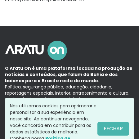
O Aratu On é uma plataforma focada na produção de
notícias e conteúdos, que falam da Bahia e dos
baianos para o Brasil e resto do mundo.
Política, segurança pública, educação, cidadania,
reportagens especiais, interior, entretenimento e cultura.
Aqui, tudo vira notícia e a notícia é no tempo presente,
com a credibilidade do
Grupo Aratu.
Nós utilizamos cookies para aprimorar e
Grupo Aratu
Política de privacidade
Anuncie conosco
personalizar a sua experiência em
nosso site. Ao continuar navegando,
você concorda em contribuir para os
FECHAR
dados estatísticos de melhoria.
Siga-nos
Conheça nossa
Política de