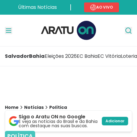
Últimas Notícias
AO VIVO
Salvador
Bahia
Eleições 2026
EC Bahia
EC Vitória
Loteri
Home
Notícias
Política
Siga o Aratu ON no Google
E veja as notícias do Brasil e da Bahia
Adicionar
com destaque nas suas buscas.
POLÍTICA