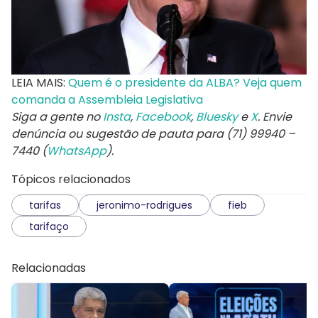
LEIA MAIS:
Quem é o presidente da ALBA? Veja quem
comanda a Assembleia Legislativa
Siga a gente no
Insta
,
Facebook
,
Bluesky
e
X
. Envie
denúncia ou sugestão de pauta para (71) 99940 –
7440 (
WhatsApp
).
Tópicos relacionados
tarifas
jeronimo-rodrigues
fieb
tarifaço
Relacionadas