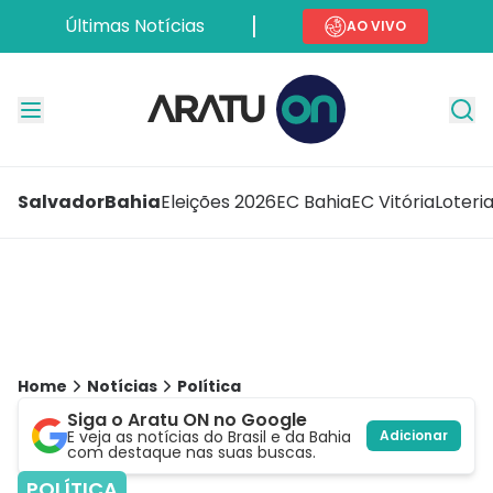
Últimas Notícias
AO VIVO
Salvador
Bahia
Eleições 2026
EC Bahia
EC Vitória
Loteri
Home
Notícias
Política
Siga o Aratu ON no Google
E veja as notícias do Brasil e da Bahia
Adicionar
com destaque nas suas buscas.
POLÍTICA