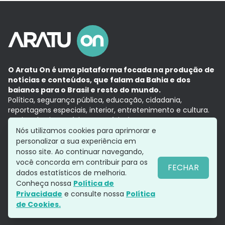
O Aratu On é uma plataforma focada na produção de
notícias e conteúdos, que falam da Bahia e dos
baianos para o Brasil e resto do mundo.
Política, segurança pública, educação, cidadania,
reportagens especiais, interior, entretenimento e cultura.
Aqui, tudo vira notícia e a notícia é no tempo presente,
com a credibilidade do
Grupo Aratu.
Nós utilizamos cookies para aprimorar e
Grupo Aratu
Política de privacidade
Anuncie conosco
personalizar a sua experiência em
nosso site. Ao continuar navegando,
você concorda em contribuir para os
FECHAR
dados estatísticos de melhoria.
Siga-nos
Conheça nossa
Política de
Privacidade
e consulte nossa
Política
de Cookies.