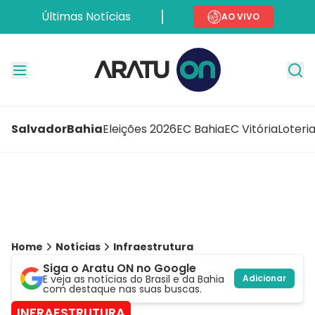
Últimas Notícias
AO VIVO
Salvador
Bahia
Eleições 2026
EC Bahia
EC Vitória
Loteri
Home
Notícias
Infraestrutura
Siga o Aratu ON no Google
E veja as notícias do Brasil e da Bahia
Adicionar
com destaque nas suas buscas.
INFRAESTRUTURA